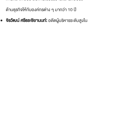
ด้านธุรกิจให้กับองค์กรต่าง ๆ มากว่า 10 ปี
จิรวัฒน์ ศรีธระชิยานนท์:
อดีตผู้บริหารระดับสูงใน
บริษัทหลายแห่ง ปัจจุบันรับเป็นที่ปรึกษาอิสระด้าน
การบริหารจัดการองค์กรเชิงกลยุทธ์ให้กับองค์กร
ต่าง ๆ
participants
.
คอร์ส AI / HR เหมาะสำหรับ
ผู้บริหารและผู้จัดการฝ่ายทรัพยากรบุคคลขององค์
เพื่อสามารถที่จะรู้จักเครื่องมือ AI และสามารถมอง