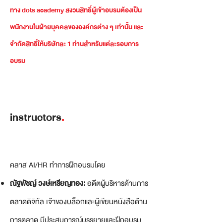
ทาง dots academy สงวนสิทธิ์ผู้เข้าอบรมต้องเป็น
พนักงานในฝ่ายบุคคลขององค์กรต่าง ๆ เท่านั้น และ
จำกัดสิทธิ์ให้บริษัทละ 1 ท่านสำหรับแต่ละรอบการ
อบรม
instructors
.
คลาส AI/HR ทำการฝึกอบรมโดย
ณัฐพัชญ์ วงษ์เหรียญทอง:
อดีตผู้บริหารด้านการ
ตลาดดิจิทัล เจ้าของบล็อกและผู้เขียนหนังสือด้าน
การตลาด มีประสบการณ์บรรยายและฝึกอบรม