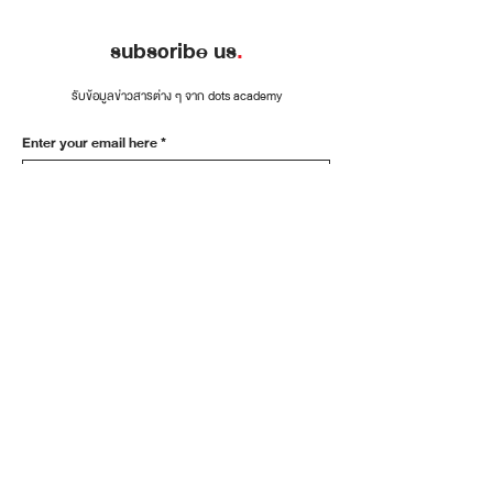
subscribe us
.
รับข้อมูลข่าวสารต่าง ๆ จาก dots academy
Enter your email here
Sign Up
connect the dots
.
โทรศัพท์:
0846179999