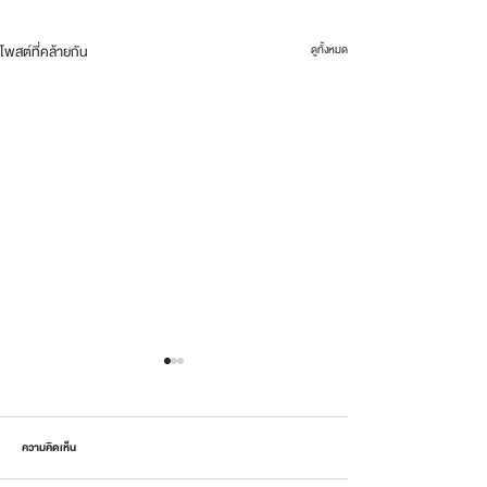
โพสต์ที่คล้ายกัน
ดูทั้งหมด
ความคิดเห็น