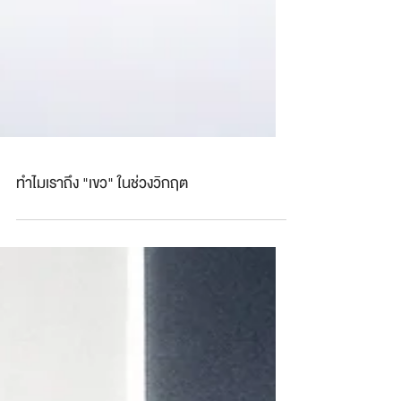
ทำไมเราถึง "เขว" ในช่วงวิกฤต