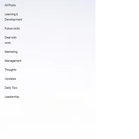
All Posts
Learning &
Development
Future skills
Deal with
work
Marketing
Management
Thoughts
Updates
Daily Tips
Leadership