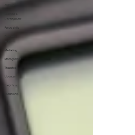
All Posts
Learning &
Development
Future skills
Deal with
work
Marketing
Management
Thoughts
Updates
Daily Tips
Leadership