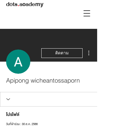
dots
.
academy
ขั้นตอนดำเนินการอื่นๆ
ติดตาม
Apipong wicheantossaporn
โปรไฟล์
วันที่เข้าร่วม : 30 ส.ค. 2566