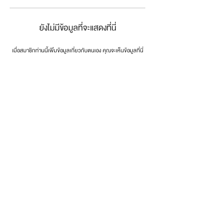
ยังไม่มีข้อมูลที่จะแสดงที่นี่
เมื่อสมาชิกท่านนี้เพิ่มข้อมูลเกี่ยวกับตนเอง คุณจะเห็นข้อมูลที่นี่
connect the dots
.
โทรศัพท์:
0846179999
email:
info@dotsth.com