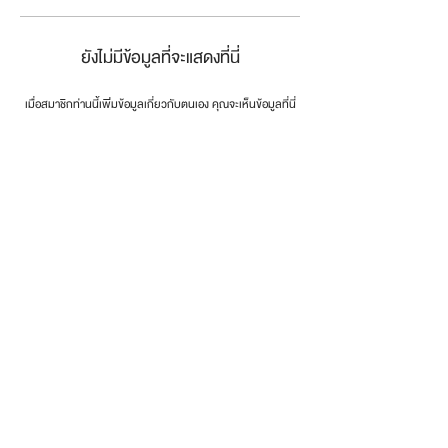
ยังไม่มีข้อมูลที่จะแสดงที่นี่
เมื่อสมาชิกท่านนี้เพิ่มข้อมูลเกี่ยวกับตนเอง คุณจะเห็นข้อมูลที่นี่
connect the dots
.
โทรศัพท์:
0846179999
email:
info@dotsth.com