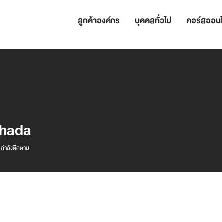
ลูกค้าองค์กร
บุคคลทั่วไป
คอร์สออนไ
shada
a
กำลังติดตาม