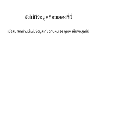
ยังไม่มีข้อมูลที่จะแสดงที่นี่
เมื่อสมาชิกท่านนี้เพิ่มข้อมูลเกี่ยวกับตนเอง คุณจะเห็นข้อมูลที่นี่
connect the dots
.
โทรศัพท์:
0846179999
email:
info@dotsth.com