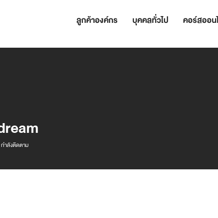
ลูกค้าองค์กร
บุคคลทั่วไป
คอร์สออนไ
rdream
am
กำลังติดตาม