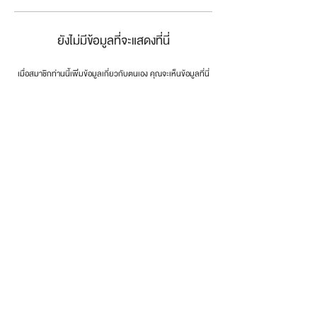
ยังไม่มีข้อมูลที่จะแสดงที่นี่
เมื่อสมาชิกท่านนี้เพิ่มข้อมูลเกี่ยวกับตนเอง คุณจะเห็นข้อมูลที่นี่
connect the dots
.
โทรศัพท์:
0846179999
email:
info@dotsth.com