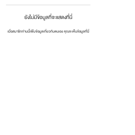
ยังไม่มีข้อมูลที่จะแสดงที่นี่
เมื่อสมาชิกท่านนี้เพิ่มข้อมูลเกี่ยวกับตนเอง คุณจะเห็นข้อมูลที่นี่
connect the dots
.
โทรศัพท์:
0846179999
email:
info@dotsth.com