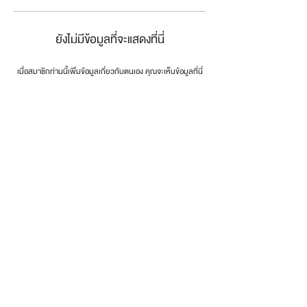
ยังไม่มีข้อมูลที่จะแสดงที่นี่
เมื่อสมาชิกท่านนี้เพิ่มข้อมูลเกี่ยวกับตนเอง คุณจะเห็นข้อมูลที่นี่
connect the dots
.
โทรศัพท์:
0846179999
email:
info@dotsth.com