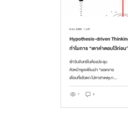
6 ส.ค. 2569
∙
1
นาที
Hypothesis-driven Thinkin
ทำไมการ “เดาคำตอบไว้ก่อน
ถึงทำให้หาข้อมูลได้ตรงกว่าก
เช้าวันจันทร์ในห้องประชุม
เก็บให้ครบ
หัวหน้าพูดเพียงว่า “ยอดขาย
เดือนที่แล้วตก ไปหาสาเหตุมา”
ทีมงานกลับไปเปิดข้อมูลทุกชุดที่มี
ทั้งยอดขายรายสินค้า ราย
7
0
ภูมิภาค รายช่องทาง และราย
ลูกค้า สองสัปดาห์ต่อมาพวกเขา
กลับมาพร้อมสไลด์สี่สิบหน้าที่
อธิบายได้อย่างละเอียดว่า “เกิด