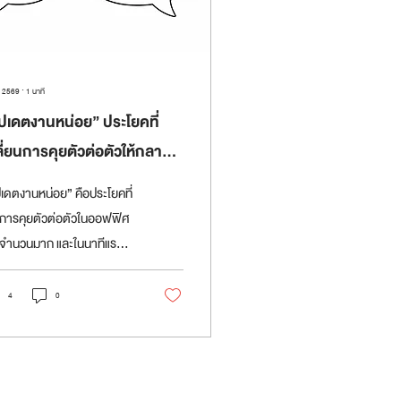
. 2569
∙
1
นาที
ัปเดตงานหน่อย” ประโยคที่
ลี่ยนการคุยตัวต่อตัวให้กลาย
็นรายงานสถานะที่ไม่มีใครได้
ปเดตงานหน่อย” คือประโยคที่
ไร
ดการคุยตัวต่อตัวในออฟฟิศ
จำนวนมาก และในนาทีแรก
ก็ดูสมเหตุสมผลดี เพราะ
หน้าอยากรู้ว่างานถึงไหน ลูก
4
0
ก็เตรียมมาตอบพอดี ทุก
างเป็นระเบียบ จบภายในยี่สิบ
 ทั้งสองฝ่ายรู้สึกว่าได้ทำ
าที่แล้ว ผู้จัดการจำนวนไม่