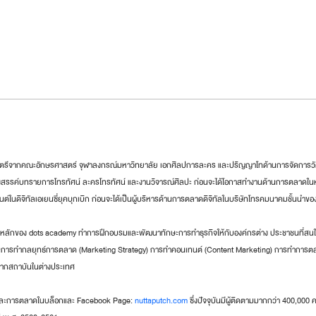
ตรีจากคณะอักษรศาสตร์ จุฬาลงกรณ์มหาวิทยาลัย เอกศิลปการละคร และปริญญาโทด้านการจัดการว
างสรรค์บทรายการโทรทัศน์ ละครโทรทัศน์ และงานวิจารณ์ศิลปะ ก่อนจะได้โอกาสทำงานด้านการตลาดในหลา
ต์ในดิจิทัลเอเยนซี่ยุคบุกเบิก ก่อนจะได้เป็นผู้บริหารด้านการตลาดดิจิทัลในบริษัทโทรคมนาคมชั้นนำข
อนหลักของ dots academy ทำการฝึกอบรมและพัฒนาทักษะการทำธุรกิจให้กับองค์กรต่าง ประชาชนที่สนใจ 
้านการทำกลยุทธ์การตลาด (Marketing Strategy) การทำคอนเทนต์ (Content Marketing) การทำการตลาด
องจากสถาบันในต่างประเทศ
กิจและการตลาดในบล็อกและ Facebook Page: 
nuttaputch.com
 ซึ่งปัจจุบันมีผู้ติดตามมากกว่า 400,00