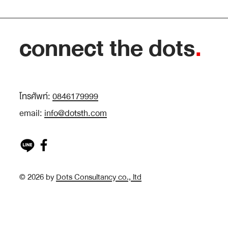
อะไรขึ้น” แต่เมื่อถูกถามว่า “แล้ว
ตกลงยอดขายตกเพราะอะไร”
connect the dots
.
ห้องประชุมกลับเงียบลง ภาพแบบ
นี้เกิดขึ้นในหลายองค์กร ไม่ใช่
เพราะคนทำงานขาดความ
สามารถ แต่เพราะเริ่มต้นผิด
โทรศัพท์:
0846179999
ลำดับ เรามักเชื่อว่าต้องเก็บ
ข้อมูลให้ครบก่อนจึงค่อยคิด ทั้งที่
email:
info@dotsth.com
ในโลกที่ข้อมูลมีมากเกินกว่...
© 2026 by
Dots Consultancy co., ltd