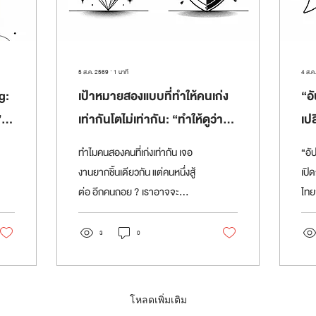
5 ส.ค. 2569
∙
1
นาที
4 ส.ค
g:
เป้าหมายสองแบบที่ทำให้คนเก่ง
“อ
”
เท่ากันโตไม่เท่ากัน: “ทำให้ดูว่า
เป
าร
เก่ง” กับ “ทำเพื่อให้เก่งขึ้น”
เป
ทำไมคนสองคนที่เก่งเท่ากัน เจอ
“อั
อะ
งานยากชิ้นเดียวกัน แต่คนหนึ่งสู้
เปิ
ต่อ อีกคนถอย ? เราอาจจะ
ไทย
อธิบายเรื่องดังกล่าวได้ว่าเป็นที่
มัน
นิสัย กล่าวคือ บางคนใจสู้ บาง
หัว
3
0
คนใจไม่สู้ แต่งานวิจัยชุดหนึ่งของ
ทีม
Carol Dweck ที่ศึกษาเรื่องนี้มา
อย่
หลายสิบปีให้คำตอบที่ต่างออก
นาที
โหลดเพิ่มเติม
ไป สิ่งที่เธอพบคือระดับความ
หน้