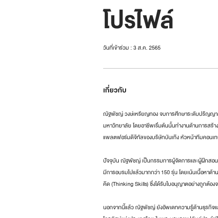
โปรไฟล์
วันที่เข้าร่วม : 3 ส.ค. 2565
เกี่ยวกับ
ณัฐพัชญ์ วงษ์เหรียญทอง จบการศึกษาระดับปริญญา
มหาวิทยาลัย โดยอาชีพเริ่มต้นนั้นทำงานด้านการสร้
แพลตฟอร์มดิจิทัลของบริษัทบันเทิง หัวหน้าทีมคอนเทน
ปัจจุบัน ณัฐพัชญ์ เป็นกรรมการผู้จัดการและผู้ฝึกส
มีการอบรมไปแล้วมากกว่า 150 รุ่น โดยเน้นเนื้อหาด
คิด (Thinking Skills) ซึ่งได้รับใบอนุญาตอย่างถูกต้
นอกจากนี้แล้ว ณัฐพัชญ์ ยังอัพเดทความรู้ด้านธุร