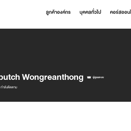
ลูกค้าองค์กร
บุคคลทั่วไป
คอร์สออนไ
putch Wongreanthong
ผู้ดูแลระบบ
กำลังติดตาม