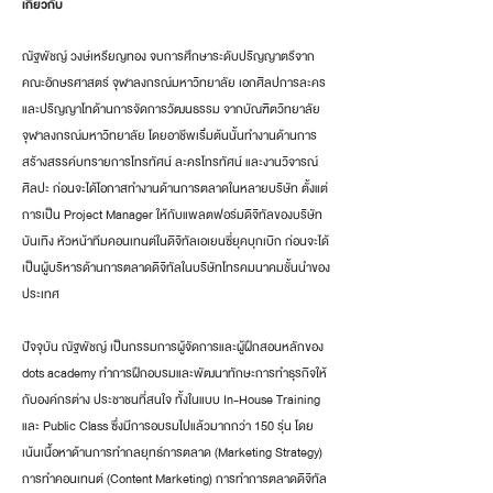
เกี่ยวกับ
ณัฐพัชญ์ วงษ์เหรียญทอง จบการศึกษาระดับปริญญาตรีจาก
คณะอักษรศาสตร์ จุฬาลงกรณ์มหาวิทยาลัย เอกศิลปการละคร 
และปริญญาโทด้านการจัดการวัฒนธรรม จากบัณฑิตวิทยาลัย 
จุฬาลงกรณ์มหาวิทยาลัย โดยอาชีพเริ่มต้นนั้นทำงานด้านการ
สร้างสรรค์บทรายการโทรทัศน์ ละครโทรทัศน์ และงานวิจารณ์
ศิลปะ ก่อนจะได้โอกาสทำงานด้านการตลาดในหลายบริษัท ตั้งแต่
การเป็น Project Manager ให้กับแพลตฟอร์มดิจิทัลของบริษัท
บันเทิง หัวหน้าทีมคอนเทนต์ในดิจิทัลเอเยนซี่ยุคบุกเบิก ก่อนจะได้
เป็นผู้บริหารด้านการตลาดดิจิทัลในบริษัทโทรคมนาคมชั้นนำของ
ประเทศ
ปัจจุบัน ณัฐพัชญ์ เป็นกรรมการผู้จัดการและผู้ฝึกสอนหลักของ 
dots academy ทำการฝึกอบรมและพัฒนาทักษะการทำธุรกิจให้
กับองค์กรต่าง ประชาชนที่สนใจ ทั้งในแบบ In-House Training 
และ Public Class ซึ่งมีการอบรมไปแล้วมากกว่า 150 รุ่น โดย
เน้นเนื้อหาด้านการทำกลยุทธ์การตลาด (Marketing Strategy) 
การทำคอนเทนต์ (Content Marketing) การทำการตลาดดิจิทัล 