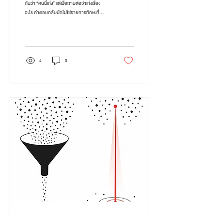
กันว่า “คนนี้เก่ง” แต่เมื่อถามต่อว่าเก่งเรื่อง
อะไร คำตอบกลับมักไม่ใช่รายการทักษะที่
ชัดเจน หากเป็นเพียงความรู้สึกกว้าง ๆ ว่า “ก็
เก่งนั่นแหละ” คำตอบลักษณะนี้สะท้อนกับดัก
ทางความคิดที่พบได้บ่อยในการประเมินคน
นั่นคือ Halo Effect หรือปรากฏการณ์ที่ความ
ประทับใจในคุณสมบัติด้านหนึ่ง แผ่ขยายไป
4
0
ครอบคลุมการตัดสินในด้านอื่น แม้จะไม่มีหลัก
ฐานรองรับก็ตาม 🧠 เมื่อความประทับใจ
กลายเป็นคะแนนรวม จุดสำคัญของเรื่องคือ
การประเมินผลการปฏิบัติงานที่พบว่าผู้
ประเมินมักนำคุณลักษณะเด่นเ...