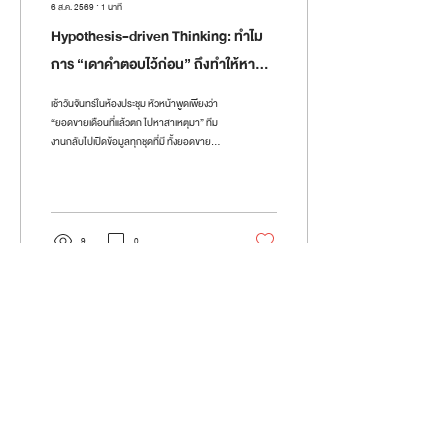
6 ส.ค. 2569
∙
1
นาที
Hypothesis-driven Thinking: ทำไม
การ “เดาคำตอบไว้ก่อน” ถึงทำให้หา
ข้อมูลได้ตรงกว่าการเก็บให้ครบ
เช้าวันจันทร์ในห้องประชุม หัวหน้าพูดเพียงว่า
“ยอดขายเดือนที่แล้วตก ไปหาสาเหตุมา” ทีม
งานกลับไปเปิดข้อมูลทุกชุดที่มี ทั้งยอดขาย
รายสินค้า รายภูมิภาค รายช่องทาง และราย
ลูกค้า สองสัปดาห์ต่อมาพวกเขากลับมา
พร้อมสไลด์สี่สิบหน้าที่อธิบายได้อย่าง
ละเอียดว่า “เกิดอะไรขึ้น” แต่เมื่อถูกถามว่า
“แล้วตกลงยอดขายตกเพราะอะไร” ห้อง
9
0
ประชุมกลับเงียบลง ภาพแบบนี้เกิดขึ้นในหลาย
องค์กร ไม่ใช่เพราะคนทำงานขาดความ
สามารถ แต่เพราะเริ่มต้นผิดลำดับ เรามักเชื่อ
ว่าต้องเก็บข้อมูลให้ครบก่อนจึงค่อยคิด ทั้งที่
ในโลกที่ข้อมูลมีมากเกินกว่...