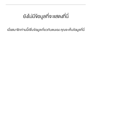
ยังไม่มีข้อมูลที่จะแสดงที่นี่
เมื่อสมาชิกท่านนี้เพิ่มข้อมูลเกี่ยวกับตนเอง คุณจะเห็นข้อมูลที่นี่
connect the dots
.
โทรศัพท์:
0846179999
email:
info@dotsth.com