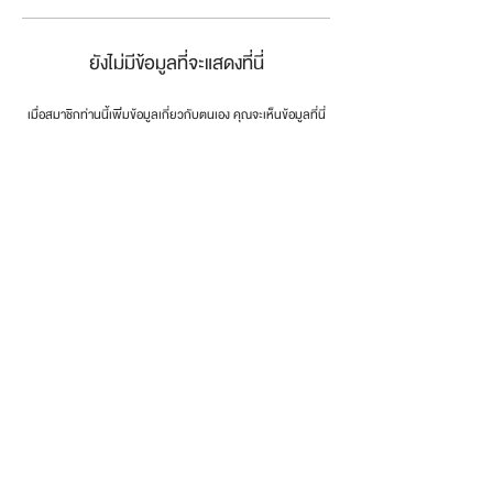
ยังไม่มีข้อมูลที่จะแสดงที่นี่
เมื่อสมาชิกท่านนี้เพิ่มข้อมูลเกี่ยวกับตนเอง คุณจะเห็นข้อมูลที่นี่
connect the dots
.
โทรศัพท์:
0846179999
email:
info@dotsth.com