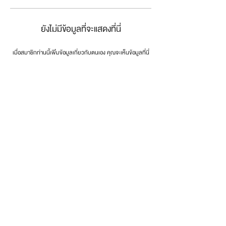
ยังไม่มีข้อมูลที่จะแสดงที่นี่
เมื่อสมาชิกท่านนี้เพิ่มข้อมูลเกี่ยวกับตนเอง คุณจะเห็นข้อมูลที่นี่
connect the dots
.
โทรศัพท์:
0846179999
email:
info@dotsth.com