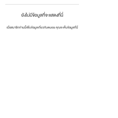
ยังไม่มีข้อมูลที่จะแสดงที่นี่
เมื่อสมาชิกท่านนี้เพิ่มข้อมูลเกี่ยวกับตนเอง คุณจะเห็นข้อมูลที่นี่
connect the dots
.
โทรศัพท์:
0846179999
email:
info@dotsth.com