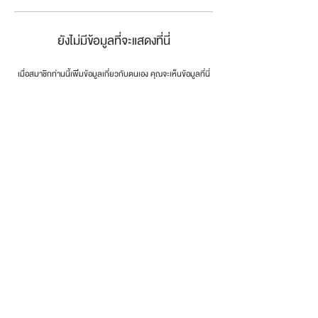
ยังไม่มีข้อมูลที่จะแสดงที่นี่
เมื่อสมาชิกท่านนี้เพิ่มข้อมูลเกี่ยวกับตนเอง คุณจะเห็นข้อมูลที่นี่
connect the dots
.
โทรศัพท์:
0846179999
email:
info@dotsth.com