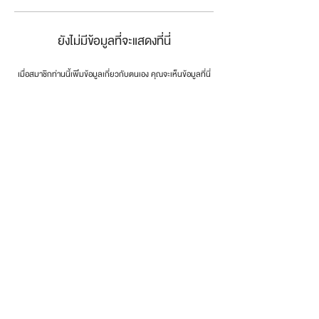
ยังไม่มีข้อมูลที่จะแสดงที่นี่
เมื่อสมาชิกท่านนี้เพิ่มข้อมูลเกี่ยวกับตนเอง คุณจะเห็นข้อมูลที่นี่
connect the dots
.
โทรศัพท์:
0846179999
email:
info@dotsth.com