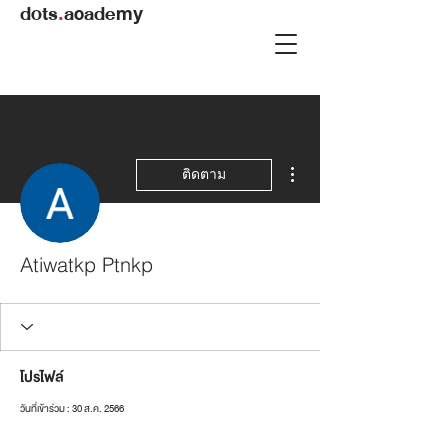
dots
.
academy
ขั้นตอนดำเนินการอื่นๆ
ติดตาม
Atiwatkp Ptnkp
โปรไฟล์
วันที่เข้าร่วม : 30 ส.ค. 2566