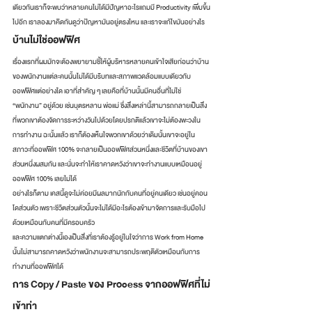
เดียวกันเราก็จะพบว่าหลายคนไม่ได้มีปัญหาอะไรแถมมี Productivity เพิ่มขึ้น
ไปอีก เราลองมาคิดกันดูว่าป้ญหามันอยู่ตรงไหน และเราจะแก้ไขมันอย่างไร 
บ้านไม่ใช่ออฟฟิศ 
เรื่องแรกที่ผมมักจะต้องพยายามชี้ให้ผู้บริหารหลายคนเข้าใจเสียก่อนว่าบ้าน
ของพนักงานแต่ละคนนั้นไม่ได้มีบริบทและสภาพแวดล้อมแบบเดียวกับ
ออฟฟิศแต่อย่างใด เอาที่สำคัญ ๆ เลยคือที่บ้านนั้นมีคนอื่นที่ไม่ใช่ 
“พนักงาน” อยู่ด้วย เช่นบุตรหลาน พ่อแม่ ซึ่งสิ่งเหล่านี้สามารถกลายเป็นสิ่ง
ที่พวกเขาต้องจัดการระหว่างวันไปด้วยโดยปรกติแล้วเขาจะไม่ต้องพะวงใน
การทำงาน ฉะนั้นแล้ว เราก็ต้องเห็นใจพวกเขาด้วยว่าเดิมนั้นเขาจะอยู่ใน
สภาวะที่ออฟฟิศ 100% จะกลายเป็นออฟฟิศส่วนหนึ่งและชีวิตที่บ้านของเขา
ส่วนหนึ่งผสมกัน และนั่นจะทำให้เราคาดหวังว่าเขาจะทำงานแบบเหมือนอยู่
ออฟฟิศ 100% เลยไม่ได้ 
อย่างไรก็ตาม เคสนี้ดูจะไม่ค่อยมีผลมากนักกับคนที่อยู่คนเดียว เช่นอยู่คอน
โดส่วนตัว เพราะชีวิตส่วนตัวนั้นจะไม่ได้มีอะไรต้องเข้ามาจัดการและรับมือไป
ด้วยเหมือนกับคนที่มีครอบครัว 
และความแตกต่างนี้เองเป็นสิ่งที่เราต้องรู้อยู่ในใจว่าการ Work from Home 
นั้นไม่สามารถคาดหวังว่าพนักงานจะสามารถประพฤติตัวเหมือนกับการ
ทำงานที่ออฟฟิศได้ 
การ Copy / Paste ของ Process จากออฟฟิศที่ไม่
เข้าท่า 