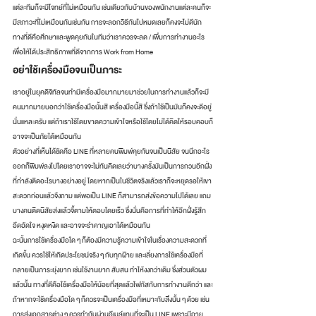
แต่ละทีมก็จะมีโจทย์ที่ไม่เหมือนกัน เช่นเดียวกับบ้านของพนักงานแต่ละคนก็จะ
มีสภาวะที่ไม่เหมือนกันเช่นกัน การจะลอกวิธีกันไปหมดเลยก็คงจะไม่ดีนัก 
ทางที่ดีคือศึกษาและพูดคุยกันในทีมว่าเราควรจะลด / เพิ่มการทำงานอะไร
เพื่อให้ได้ประสิทธิภาพที่ดีจากการ Work from Home 
อย่าใช้เครื่องมือจนเป็นภาระ 
เราอยู่ในยุคดิจิทัลจนทำมีเครื่องมือมากมายมาช่วยในการทำงานแล้วก็จะมี
คนมากมายบอกว่าใช้เครื่องมือนั้นสิ เครื่องมือนี้สิ ซึ่งถ้าใช้เป็นมันก็คงจะดีอยู่
นั่นแหละครับ แต่ถ้าเราใช้โดยขาดความเข้าใจหรือใช้โดยไม่ได้คิดให้รอบคอบก็
อาจจะเป็นภัยได้เหมือนกัน 
ตัวอย่างที่เห็นได้ชัดคือ LINE ที่หลายคนพิมพ์คุยกันจนเป็นนิสัย จนนึกอะไร
ออกก็พิมพ์ลงไปโดยเราอาจจะไม่ทันคิดเลยว่าบางครั้งมันเป็นการกวนอีกฝั่ง
ที่กำลังติดอะไรบางอย่างอยู่ โดยหากเป็นในชีวิตจริงแล้วเราก็จะหยุดรอให้เขา
สะดวกก่อนแล้วจึงถาม แต่พอเป็น LINE ก็สามารถส่งข้อความไปได้เลย แถม
บางคนติดนิสัยส่งแล้วจี้ตามให้ตอบโดยเร็ว ซึ่งนั่นคือการที่ทำให้อีกฝั่งรู้สึก
อึดอัดใจ หงุดหงิด และอาจจะรำคาญเอาได้เหมือนกัน 
ฉะนั้นการใช้เครื่องมือใด ๆ ก็ต้องมีความรู้ความเข้าใจในเรื่องความสะดวกที่
เกิดขึ้น ควรใช้ให้เกิดประโยชน์จริง ๆ กับทุกฝ้าย และเลี่ยงการใช้เครื่องมือที่
กลายเป็นภาระยุ่งยาก เช่นใช้งานยาก สับสน ทำให้งงกว่าเดิม ซึ่งส่วนตัวผม
แล้วนั้น ทางที่ดีคือใช้เครื่องมือให้น้อยที่สุดแล้วโฟกัสกับการทำงานดีกว่า และ
ถ้าหากจะใช้เครื่องมือใด ๆ ก็ควรจะเป็นเครื่องมือที่เหมาะกับสิ่งนั้น ๆ ด้วย เช่น
การส่งเอกสารต่าง ๆ ควรทำกันผ่านอีเมล์แทนที่จะเป็น LINE เพราะมีอายุ