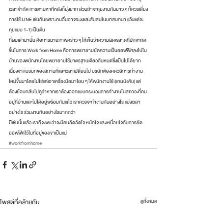
เวลาจำกัด การตามหาทีหลังก็ยุ่งยาก ส่วนถ้าจะคุยงานกันยาว ๆ ก็ควรเลี่ยง
การใช้ LINE เช่นกันเพราะคนอื่นอาจจะงงและสับสนในบทสนทนา (เว้นแต่จะ
คุยแบบ 1-1) เป็นต้น 
ที่ผมเล่ามานั้น คือการฉายภาพคร่าว ๆ ให้เห็นว่าความผิดพลาดที่มักจะเกิด
ขึ้นในการ Work from Home คือการพยายามยัดความเป็นออฟฟิศลงไปใน
บ้านของพนักงานโดยพยายามใช้มาตรฐานเดียวกันหมดซึ่งเป็นไปได้ยาก
เนื่องจากบริบทของสถานที่และเวลาเปลี่ยนไป บริษัทต้องคิดวิธีการทำงาน
ใหม่ขึ้นมาโดยไม่ใช่แค่เอาเครื่องมือมาโยน ๆ ให้พนักงานใช้ (แกมบังคับ) แต่
ต้องย้อนกลับไปดูว่าหากเราต้องออกแบบกระบวนการทำงานในสภาวะที่คน
อยู่ที่บ้านและไม่ได้อยู่พร้อมกันแล้ว เราควรจะทำงานกันอย่างไร แบ่งเวลา
อย่างไร ร่วมงานกันอย่างไรมากกว่า 
มิเช่นนั้นแล้ว เราก็จะพบว่าจะมีคนอึดอัดใจ หนักใจ และเหนื่อยใจกับการยัด
ออฟฟิศไว้ในที่อยู่ของเขาเป็นแน่
#workfromhome
โพสต์ที่คล้ายกัน
ดูทั้งหมด