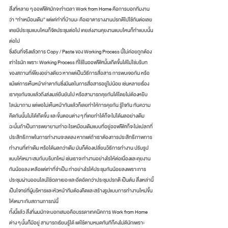
สิ่งที่หลาย ๆ ออฟฟิศมักจะทำเวลา Work from Home คือการบอกทีมงาน
ว่า “ทำเหมือนเดิม” แต่แค่ทำที่บ้านนะ คือเอาตารางงานปรกติไปใช้กันต่อเลย 
เคยมีประชุมแบบไหนก็จัดประชุมต่อไป เคยส่งงานคุยงานแบบไหนก็ทำแบบนั้น
ต่อไป 
ซึ่งอันที่จริงแล้วการ Copy / Paste ของ Working Process นี้ไม่ค่อยถูกต้อง
เท่าไรนัก เพราะ Working Process ที่ใช้ในออฟฟิศนั้นเกิดขึ้นได้ไม่ใช่บริบท
ของสถานที่เพียงอย่างเดียว หากแต่เป็นวิธีการสื่อสาร การพบเจอกัน หรือ
แม้แต่การเห็นหน้าค่าตากันซึ่งมีผลในการสื่อสารอยู่ไม่น้อย เช่นหลายเรื่อง
เราคุยกันจบแล้วถึงส่งเมล์ยืนยันไป หรือสามารถคุยกันได้โดยไม่ต้องหยิบ
ไลน์มาถาม แต่พอไม่เห็นหน้ากันแล้วก็เลยทำให้การคุยกัน รู้ใจกัน ทันความ
คิดกันนั้นไม่ได้เกิดขึ้น และขั้นตอนต่าง ๆ ที่เคยทำได้ก็จะไม่ได้ผลอย่างเดิม 
ฉะนั้นถ้าเป็นการพยายามทำอะไรเหมือนเดิมแบบที่อยู่ออฟฟิศก็จะไม่แปลกที่
ประสิทธิภาพในการทำงานจะลดลง หากแต่ถ้าเราต้องการประสิทธิภาพการ
ทำงานที่เท่าเดิม หรือได้ผลกว่าเดิม มันก็ต้องเปลี่ยนวิธีการทำงาน ปรับรูป
แบบให้เหมาะสมกับบริบทใหม่ เช่นเราจะทำงานอย่างไรให้ต่อเนื่องและคุยงาน
กันน้อยลง เหลือแต่เท่าที่จำเป็น ทำอย่างไรให้ประชุมกันน้อยลงเพราะการ
ประชุมผ่านออนไลน์ใช้เวลาเยอะและอึดอัดกว่าประชุมปรกติ เป็นต้น สิ่งเหล่านี้
เป็นโจทย์ที่ผู้บริหารและหัวหน้าทีมต้องคิดและสร้างรูปแบบการทำงานใหม่ขึ้น
ให้เหมาะกับสถานการณ์นี้ 
ทั้งนี้แล้ว สิ่งที่ผมมักจะบอกเสมอคือบรรดาเทคนิคการ Work from Home 
ต่าง ๆ นั้นก็มีอยู่ สามารถเรียนรู้ได้ แต่ใช้ตามหมดทันทีก็คงไม่ดีนักเพราะ