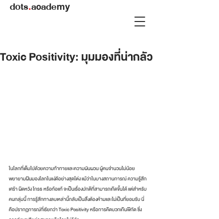
dots
.
academy
Toxic Positivity: มุมมองที่น่ากลัว
ในโลกที่เต็มไปด้วยความท้าทายและความผันผวน ผู้คนจำนวนไม่น้อย
พยายามฝืนมองโลกในแง่ดีอย่างสุดโต่ง แม้ว่าในบางสถานการณ์ ความรู้สึก
เศร้า ผิดหวัง โกรธ หรือท้อแท้ จะเป็นเรื่องปกติที่สามารถเกิดขึ้นได้ แต่สำหรับ
คนกลุ่มนี้ การรู้สึกทางลบเหล่านี้กลับเป็นสิ่งต้องห้ามและไม่เป็นที่ยอมรับ นี่
คือปรากฏการณ์ที่เรียกว่า Toxic Positivity หรือการคิดบวกเกินพิกัด ซึ่ง