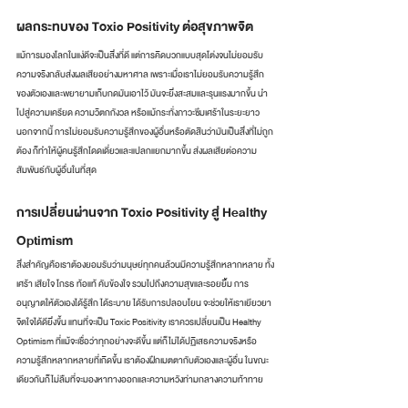
ผลกระทบของ Toxic Positivity ต่อสุขภาพจิต
แม้การมองโลกในแง่ดีจะเป็นสิ่งที่ดี แต่การคิดบวกแบบสุดโต่งจนไม่ยอมรับ
ความจริงกลับส่งผลเสียอย่างมหาศาล เพราะเมื่อเราไม่ยอมรับความรู้สึก
ของตัวเองและพยายามเก็บกดมันเอาไว้ มันจะยิ่งสะสมและรุนแรงมากขึ้น นำ
ไปสู่ความเครียด ความวิตกกังวล หรือแม้กระทั่งภาวะซึมเศร้าในระยะยาว 
นอกจากนี้ การไม่ยอมรับความรู้สึกของผู้อื่นหรือตัดสินว่ามันเป็นสิ่งที่ไม่ถูก
ต้อง ก็ทำให้ผู้คนรู้สึกโดดเดี่ยวและแปลกแยกมากขึ้น ส่งผลเสียต่อความ
สัมพันธ์กับผู้อื่นในที่สุด
การเปลี่ยนผ่านจาก Toxic Positivity สู่ Healthy 
Optimism
สิ่งสำคัญคือเราต้องยอมรับว่ามนุษย์ทุกคนล้วนมีความรู้สึกหลากหลาย ทั้ง
เศร้า เสียใจ โกรธ ท้อแท้ คับข้องใจ รวมไปถึงความสุขและรอยยิ้ม การ
อนุญาตให้ตัวเองได้รู้สึก ได้ระบาย ได้รับการปลอบโยน จะช่วยให้เราเยียวยา
จิตใจได้ดียิ่งขึ้น แทนที่จะเป็น Toxic Positivity เราควรเปลี่ยนเป็น Healthy 
Optimism ที่แม้จะเชื่อว่าทุกอย่างจะดีขึ้น แต่ก็ไม่ได้ปฏิเสธความจริงหรือ
ความรู้สึกหลากหลายที่เกิดขึ้น เราต้องฝึกเมตตากับตัวเองและผู้อื่น ในขณะ
เดียวกันก็ไม่ลืมที่จะมองหาทางออกและความหวังท่ามกลางความท้าทาย