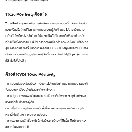
อาจส่งผลเสียต่อสุขภาพจิตโดยไม่รู้ตัว
Toxic Positivity คืออะไร
Toxic Positivity หมายถึง การยัดเยียดมุมมองด้านบวกที่ไม่สอดคล้องกับ
ความเป็นจริง โดยปฏิเสธและลดทอนความรู้สึกด้านลบ ไม่ว่าจะเป็นความ
เศร้า เสียใจ ผิดหวัง หรือโกรธ ให้กลายเป็นสิ่งที่ไม่ควรเกิดขึ้นและต้องหลีก
เลี่ยงให้ได้ ซึ่งการคิดแบบนี้มีที่มาจากความเชื่อที่ว่า การมองโลกในแง่ดีอย่าง
สุดโต่งจะทำให้ชีวิตดีขึ้น หรือการคิดลบไม่มีประโยชน์ใดๆ แต่ในความเป็นจริง
แล้ว การเก็บกดหรือปฏิเสธความรู้สึกที่แท้จริงกลับนำไปสู่ปัญหาสุขภาพจิต
ที่ลึกซึ้งยิ่งขึ้นไปอีก
ตัวอย่างของ Toxic Positivity
- การบอกตัวเองหรือผู้อื่นว่า "เป็นอะไรไป ยิ้มสิ อย่าคิดมาก ทุกอย่างต้องดี
ขึ้นแน่นอน" แม้จะอยู่ในช่วงเวลาที่ยากลำบาก
- การปฏิเสธที่จะรับฟังหรือแสดงความเห็นอกเห็นใจต่อความรู้สึกเศร้า ผิด
หวัง หรือเจ็บปวดของผู้อื่น
- การเชื่อว่าความรู้สึกทางลบเป็นสิ่งที่ผิด และการแสดงออกถึงความรู้สึก
เหล่านี้เป็นสัญญาณของความอ่อนแอ
- การพยายามหลีกเลี่ยงหรือปิดบังเรื่องราวร้ายๆที่เกิดขึ้น เพื่อรักษาภาพ
ลักษณ์ในแง่บวกเอาไว้