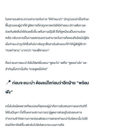
ในหลายองค์กร ความสามารถในการ “ให้คำแนะนำ” มักถูกมองว่าเป็นทักษะ
พื้นฐานของผู้นำที่ดี ผู้จัดการที่เก่งถูกคาดหวังให้มีคำตอบ มีทางเลือก และ
ช่วยทีมตัดสินใจได้รวดเร็วขึ้น แต่ในทางปฏิบัติ สิ่งที่ดูเหมือนเป็นความช่วย
เหลือ กลับกลายเป็นการลดทอนความสามารถในการคิดของทีมโดยไม่รู้ตัว 
เมื่อคำแนะนำถูกให้เร็วเกินไป หรือถูกสื่อสารในลักษณะที่ทำให้ผู้ฟังรู้สึกว่า 
“ควรทำตาม” มากกว่า “ลองพิจารณา”
ศิลปะของการแนะนำจึงไม่ใช่แค่เรื่องของ “พูดอะไร” แต่คือ “พูดอย่างไร” และ
สำคัญยิ่งกว่านั้นคือ “ควรพูดเมื่อไหร่”
📍 ก่อนจะแนะนำ ต้องแน่ใจก่อนว่าอีกฝ่าย “พร้อม
ฟัง”
หนึ่งในข้อผิดพลาดที่พบบ่อยที่สุดของผู้นำคือการรีบเสนอทางออกทันทีที่
ได้ยินปัญหา ทั้งที่ในหลายสถานการณ์ ผู้พูดอาจยังอยู่ในช่วงของการ
ทำความเข้าใจสถานการณ์ของตัวเอง การแทรกคำแนะนำในจังหวะนั้น ไม่ได้
ช่วยให้เขาคิดดีขึ้น แต่กลับไปขัดจังหวะกระบวนการคิด