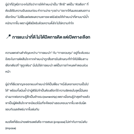
ผู้นำที่มีวุฒิภาวะจะไม่ถือว่าการให้คำแนะนำเป็น “สิทธิ” แต่เป็น “ตัวเลือก” ที่
ต้องได้รับความยินยอมก่อน คำถามง่าย ๆ อย่าง “อยากให้ผมลองเสนอทาง
เลือกไหม” ไม่เพียงแค่แสดงความเคารพ แต่ยังช่วยให้คำแนะนำที่ตามมามีน้ำ
หนักมากขึ้น เพราะผู้ฟังเปิดรับด้วยความตั้งใจ ไม่ใช่ความจำใจ
📍 การแนะนำที่ดี ไม่ได้ปิดการคิด แต่เปิดทางเลือก
ความแตกต่างสำคัญระหว่าง “การแนะนำ” กับ “การควบคุม” อยู่ที่ระดับของ
อิสระในการตัดสินใจ หากคำแนะนำถูกสื่อสารในลักษณะที่ทำให้มีเพียงทาง
เลือกเดียวที่ “ดูถูกต้อง” นั่นไม่ใช่การแนะนำ แต่เป็นการกำหนดคำตอบล่วง
หน้า
ผู้นำที่เชี่ยวชาญจะออกแบบคำแนะนำให้เป็นเพียง “หนึ่งในหลายความเป็นไป
ได้” พร้อมทั้งเน้นย้ำว่าผู้ฟังไม่จำเป็นต้องเลือกใช้ ความชัดเจนในจุดนี้มีผลอ
ย่างมากต่อความรู้สึกเป็นเจ้าของ (ownership) เพราะเมื่อคนรู้ว่าสุดท้ายแล้ว
เขาเป็นผู้ตัดสินใจ เขาจะมีแนวโน้มที่จะคิดอย่างรอบคอบมากขึ้น และรับผิด
ชอบกับผลลัพธ์มากขึ้นเช่นกัน
แนวคิดที่เรียบง่ายแต่ทรงพลังคือ การเสนอ (propose) ไม่เท่ากับการบังคับ 
(impose)