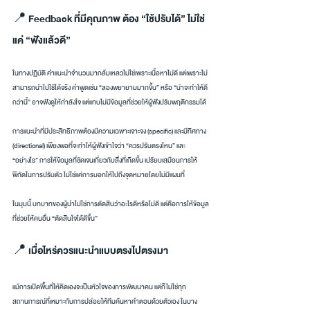
📍 Feedback ที่มีคุณภาพ ต้อง “ใช้ปรับได้” ไม่ใช่
แค่ “ฟังแล้วดี”
ในทางปฏิบัติ คำแนะนำจำนวนมากล้มเหลวไม่ใช่เพราะเนื้อหาไม่ดี แต่เพราะไม่
สามารถนำไปใช้ได้จริง คำพูดเช่น “ลองพยายามมากขึ้น” หรือ “น่าจะทำให้ดี
กว่านี้” อาจฟังดูให้กำลังใจ แต่แทบไม่มีข้อมูลที่ช่วยให้ผู้ฟังปรับพฤติกรรมได้
การแนะนำที่มีประสิทธิภาพต้องมีความเฉพาะเจาะจง (specific) และมีทิศทาง 
(directional) เพียงพอที่จะทำให้ผู้ฟังเข้าใจว่า “ควรปรับตรงไหน” และ 
“อย่างไร” การให้ข้อมูลที่ชัดเจนเกี่ยวกับสิ่งที่เกิดขึ้น เปรียบเสมือนการให้
พิกัดในการปรับตัว ไม่ใช่แค่การบอกให้ไปถึงจุดหมายโดยไม่มีแผนที่
ในมุมนี้ บทบาทของผู้นำไม่ใช่การตัดสินว่าอะไรดีหรือไม่ดี แต่คือการให้ข้อมูล
ที่ช่วยให้คนอื่น “ตัดสินใจได้ดีขึ้น”
📍 เมื่อไหร่ควรแนะนำแบบตรงไปตรงมา
แม้การเปิดพื้นที่ให้คิดเองจะเป็นหัวใจของการพัฒนาคน แต่ก็ไม่ใช่ทุก
สถานการณ์ที่เหมาะกับการปล่อยให้ทีมค้นหาคำตอบด้วยตัวเอง ในบาง