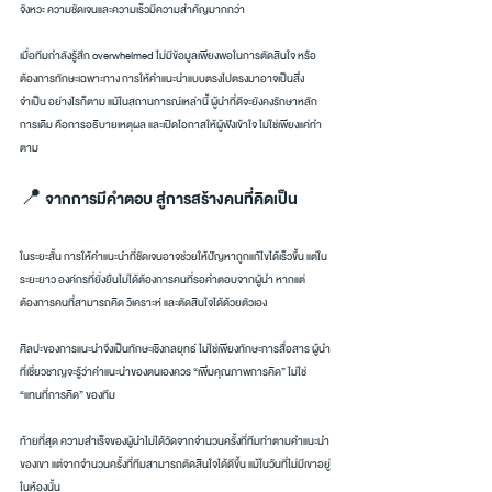
จังหวะ ความชัดเจนและความเร็วมีความสำคัญมากกว่า
เมื่อทีมกำลังรู้สึก overwhelmed ไม่มีข้อมูลเพียงพอในการตัดสินใจ หรือ
ต้องการทักษะเฉพาะทาง การให้คำแนะนำแบบตรงไปตรงมาอาจเป็นสิ่ง
จำเป็น อย่างไรก็ตาม แม้ในสถานการณ์เหล่านี้ ผู้นำที่ดีจะยังคงรักษาหลัก
การเดิม คือการอธิบายเหตุผล และเปิดโอกาสให้ผู้ฟังเข้าใจ ไม่ใช่เพียงแค่ทำ
ตาม
📍 จากการมีคำตอบ สู่การสร้างคนที่คิดเป็น
ในระยะสั้น การให้คำแนะนำที่ชัดเจนอาจช่วยให้ปัญหาถูกแก้ไขได้เร็วขึ้น แต่ใน
ระยะยาว องค์กรที่ยั่งยืนไม่ได้ต้องการคนที่รอคำตอบจากผู้นำ หากแต่
ต้องการคนที่สามารถคิด วิเคราะห์ และตัดสินใจได้ด้วยตัวเอง
ศิลปะของการแนะนำจึงเป็นทักษะเชิงกลยุทธ์ ไม่ใช่เพียงทักษะการสื่อสาร ผู้นำ
ที่เชี่ยวชาญจะรู้ว่าคำแนะนำของตนเองควร “เพิ่มคุณภาพการคิด” ไม่ใช่ 
“แทนที่การคิด” ของทีม
ท้ายที่สุด ความสำเร็จของผู้นำไม่ได้วัดจากจำนวนครั้งที่ทีมทำตามคำแนะนำ
ของเขา แต่จากจำนวนครั้งที่ทีมสามารถตัดสินใจได้ดีขึ้น แม้ในวันที่ไม่มีเขาอยู่
ในห้องนั้น