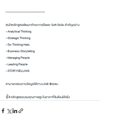
——————————————————
สนใจหลักสูตรพัฒนาทักษะการคิดและ Soft Skills สำคัญอย่าง
- Analytical Thinking
- Strategic Thinking
- Six Thinking Hats
- Business Storytelling
- Managing People
- Leading People
- STORYSELLING
สามารถสอบถามข้อมูลได้ทาง LINE @dots :
👍 หลักสูตรอบรมคุณภาพสูง ในราคาที่จับต้องได้จริง
โพสต์ที่คล้ายกัน
ดูทั้งหมด