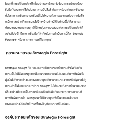
ในยุคที่การเปลี่ยนแปลงเกิดขึ้นอย่างรวดเร็วและซับซ้อน การเตรียมพร้อม
รับมือกับอนาคตที่ไม่แน่นอนกลายเป็นสิ่งสำคัญสำหรับองค์กรและรัฐบาล
ทั่วโลก การเตรียมความพร้อมนี้ไม่ได้หมายถึงการพยากรณ์อนาคตในเชิง
คณิตศาสตร์ แต่คือการมองไปข้างหน้าอย่างมีวิสัยทัศน์เพื่อให้สามารถ
พัฒนาแผนงานและกลยุทธ์ที่ยืดหยุ่นและตอบสนองต่อการเปลี่ยนแปลงได้
อย่างมีประสิทธิภาพ เครื่องมือที่สำคัญในการดำเนินการนี้คือ "Strategic 
Foresight" หรือ การคาดการณ์เชิงกลยุทธ์
 ความหมายของ Strategic Foresight
Strategic Foresight คือ กระบวนการวิเคราะห์และทำความเข้าใจเกี่ยวกับ
ความเป็นไปได้ของเหตุการณ์ในอนาคตและความไม่แน่นอนที่อาจเกิดขึ้น ซึ่ง
มุ่งเน้นไปที่การสร้างแนวทางและกลยุทธ์ที่สามารถนำองค์กรหรือรัฐบาลไปสู่
ความสำเร็จในระยะยาว คำว่า "Foresight" ไม่ได้หมายถึงการทำนายอนาคต
เพียงอย่างเดียว แต่เป็นการเตรียมพร้อมรับมือกับหลายๆ สถานการณ์ที่
อาจเกิดขึ้น การนำ Foresight มาใช้เชิงกลยุทธ์จึงเป็นการมองไกลและ
วางแผนอย่างมีประสิทธิภาพเพื่อเผชิญกับอนาคตที่ไม่แน่นอน
องค์ประกอบหลักของ Strategic Foresight