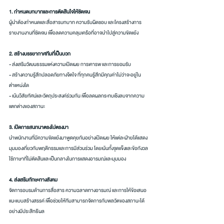
1. กำหนดบทบาทและการตัดสินใจให้ชัดเจน
ผู้นำต้องกำหนดและสื่อสารบทบาท ความรับผิดชอบ และโครงสร้างการ
รายงานงานที่ชัดเจน เพื่อลดความคลุมเครือที่อาจนำไปสู่ความขัดแย้ง
2. สร้างบรรยากาศทีมที่เป็นบวก
- ส่งเสริมวัฒนธรรมแห่งความเปิดเผย การเคารพ และการยอมรับ
- สร้างความรู้สึกปลอดภัยทางจิตใจ ที่ทุกคนรู้สึกมีคุณค่าไม่ว่าจะอยู่ใน
ตำแหน่งใด
- เน้นวิสัยทัศน์และวัตถุประสงค์ร่วมกัน เพื่อลดผลกระทบเชิงลบจากความ
แตกต่างของสถานะ
3. เปิดการสนทนาตรงไปตรงมา
นำพนักงานที่มีความขัดแย้งมาพูดคุยกันอย่างเปิดเผย ให้แต่ละฝ่ายได้แสดง
มุมมองเกี่ยวกับพฤติกรรมและการมีส่วนร่วม โดยเน้นทั้งจุดแข็งและข้อกังวล 
ใช้ภาษาที่ไม่ตัดสินและเป็นกลางในการแสดงอารมณ์และมุมมอง
4. ส่งเสริมทักษะทางสังคม
จัดการอบรมด้านการสื่อสาร ความฉลาดทางอารมณ์ และการให้ข้อเสนอ
แนะแบบสร้างสรรค์ เพื่อช่วยให้ทีมสามารถจัดการกับพลวัตของสถานะได้
อย่างมีประสิทธิผล