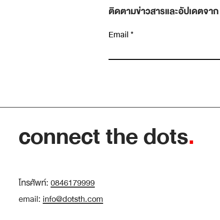
ติดตามข่าวสารและอัปเดตจาก
Email
เขียนความคิดเห็น…
Insight หายาก เพราะเราหยุดมองเร็วเกินไป
connect the dots
.
โทรศัพท์:
0846179999
email:
info@dotsth.com