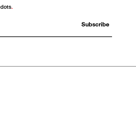
 dots
.
Subscribe
การใช้ Analytical Thinking กับการระบุ Data
สำคัญในการตลาด