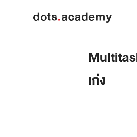
dots
.
academy
Multita
เก่ง