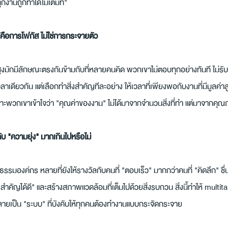
ุกงานถูกทำได้ไม่เต็มที่"
คือการโฟกัส ไม่ใช่การกระจายตัว
งมักมีลักษณะตรงกันข้ามกับที่หลายคนคิด พวกเขาไม่ตอบทุกอย่างทันที ไม่รับทุ
ียวกัน แต่เลือกทำสิ่งสำคัญทีละอย่าง ให้เวลาที่เพียงพอกับงานที่มีมูลค่า
ราะพวกเขาเข้าใจว่า "คุณค่าของงาน" ไม่ได้มาจากจำนวนสิ่งที่ทำ แต่มาจาก
บ "ความยุ่ง" มากเกินไปหรือไม่
นธรรมองค์กร หลายที่ยังให้รางวัลกับคนที่ "ตอบเร็ว" มากกว่าคนที่ "คิดลึก" ช
งสำคัญได้ดี" และสร้างสภาพแวดล้อมที่เต็มไปด้วยสิ่งรบกวน สิ่งนี้ทำให้ multitas
ายเป็น "ระบบ" ที่บังคับให้ทุกคนต้องทำงานแบบกระจัดกระจาย