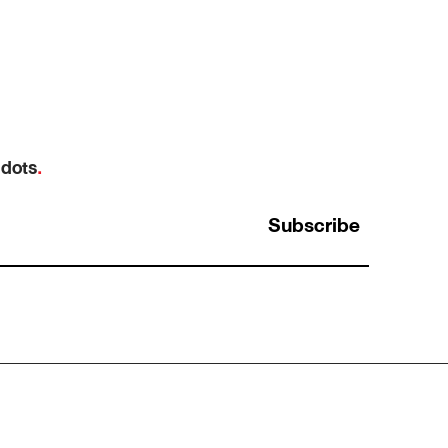
 dots
.
Subscribe
์
Opportunity Cost: ทำไม “ต้นทุนที่แพงที่สุด”
ในการทำงาน คือสิ่งที่เรามองไม่เห็น