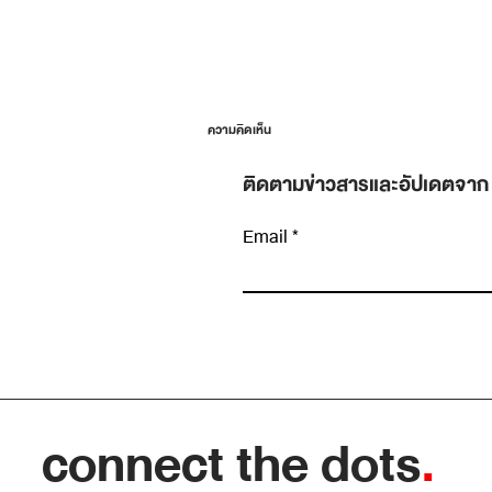
ความคิดเห็น
ติดตามข่าวสารและอัปเดตจาก
Email
เขียนความคิดเห็น…
Planning Fallacy: ทำไมงานที่ “น่าจะเสร็จศุกร
นี้” ถึงลากไปถึงศุกร์หน้าเกือบทุกครั้ง
connect the dots
.