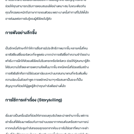
ช่วยให้คุณสามารถปรับการตอบสนองได้อย่างเหมาะสม ในขณะเดียวกัน 
คุณก็ควรตระหนักถึงภาษากายของตัวเอง เพราะบางครั้งท่าทางที่ไม่ได้ตั้งใจ
อาจส่งผลต่อการรับรู้ของผู้ฟังโดยไม่รู้ตัว
การฟังอย่างลึกซึ้ง
เป็นอีกหนึ่งทักษะที่ทำให้การสื่อสารมีประสิทธิภาพมากขึ้น หลายครั้งที่คน
เราฟังเพียงเพื่อรอจังหวะที่จะพูดต่อ มากกว่าการฟังเพื่อทำความเข้าใจอย่าง
แท้จริง การฝึกให้ตัวเองฟังโดยไม่รีบแทรกหรือขัดจังหวะ ช่วยให้คู่สนทนารู้สึก
ได้รับความใส่ใจและเคารพความคิดเห็นมากขึ้น เทคนิคหนึ่งที่ช่วยเสริมสร้าง
การฟังเชิงลึกคือการใช้ช่วงเวลาเงียบระหว่างบทสนทนาแทนที่จะรีบเติมเต็ม
ความเงียบนั้นด้วยคำพูด การพยักหน้าเบาๆ หรือสบตาเป็นระยะก็เป็น
สัญญาณที่ช่วยให้ผู้พูดรู้สึกว่าคุณกำลังฟังอย่างตั้งใจ
การใช้การเล่าเรื่อง (Storytelling)
เรื่องราวเป็นเครื่องมือที่ช่วยให้สารของคุณจับใจและน่าจดจำมากขึ้น แต่การ
เล่าเรื่องที่ดีต้องมาพร้อมกับการอ่านบรรยากาศของห้องหรือสถานการณ์ 
หากคนในที่ประชุมกำลังทยอยลุกออกจากห้อง อาจไม่ใช่เวลาที่เหมาะจะเล่า