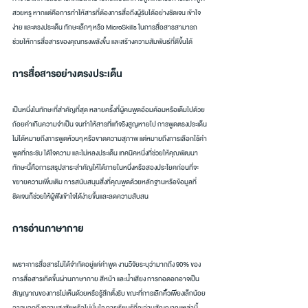
สวยหรู หากแต่คือการทำให้สารที่ต้องการสื่อถึงผู้รับได้อย่างชัดเจน เข้าใจ
ง่าย และตรงประเด็น ทักษะเล็กๆ หรือ MicroSkills ในการสื่อสารสามารถ
ช่วยให้การสื่อสารของคุณทรงพลังขึ้น และสร้างความสัมพันธ์ที่ดีขึ้นได้
กา
ร
สื่อสารอย่างตรงประเด็น
เป็นหนึ่งในทักษะที่สำคัญที่สุด หลายครั้งที่ผู้คนพูดอ้อมค้อมหรือเต็มไปด้วย
ถ้อยคำเกินความจำเป็น จนทำให้สารที่แท้จริงสูญหายไป การพูดตรงประเด็น
ไม่ได้หมายถึงการพูดห้วนๆ หรือขาดความสุภาพ แต่หมายถึงการเลือกใช้คำ
พูดที่กระชับ ได้ใจความ และไม่หลงประเด็น เทคนิคหนึ่งที่ช่วยให้คุณพัฒนา
ทักษะนี้คือการสรุปสาระสำคัญให้ได้ภายในหนึ่งหรือสองประโยคก่อนที่จะ
ขยายความเพิ่มเติม การสนับสนุนสิ่งที่คุณพูดด้วยหลักฐานหรือข้อมูลที่
ชัดเจนก็ช่วยให้ผู้ฟังเข้าใจได้ง่ายขึ้นและลดความสับสน
การอ่านภาษากาย
เพราะการสื่อสารไม่ได้จำกัดอยู่แค่คำพูด งานวิจัยระบุว่ามากถึง 90% ของ
การสื่อสารเกิดขึ้นผ่านภาษากาย สีหน้า และน้ำเสียง การกอดอกอาจเป็น
สัญญาณของการไม่เห็นด้วยหรือรู้สึกตั้งรับ ขณะที่การเลิกคิ้วเพียงเล็กน้อย
อาจบอกถึงความสงสัยหรือไม่มั่นใจ การเรียนรู้ที่จะอ่านสัญญาณเหล่านี้