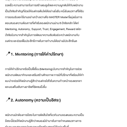
รวดเร็ว ความสามารถในการสร้างแรงจูงใจและความผูกพันให้กับพนักงาน
เป็นปัจจัยสำคัญที่ช่วยให้องค์กรเติบโตได้อย่างยั่งยืน หนึ่งในแนวทางที่ได้รับ
การยอมรับและใช้งานอย่างกว้างขวางคือ MASTER Model ซึ่งมุ่งเน้นการ
ตอบสนองความต้องการที่แท้จริงของพนักงานผ่าน 6 ปัจจัยหลัก ได้แก่ 
Mentoring, Autonomy, Support, Trust, Engagement, Reward แต่ละ
ปัจจัยมีบทบาทสำคัญในการพัฒนาความสัมพันธ์ระหว่างพนักงานกับ
องค์กร และช่วยเพิ่มประสิทธิภาพในการทำงานได้อย่างมีประสิทธิผล
📍1. Mentoring (การให้คำปรึกษา)
การให้คำปรึกษาหรือเป็นพี่เลี้ยง (Mentoring) มีบทบาทสำคัญในการช่วย
พนักงานพัฒนาทักษะและเสริมสร้างศักยภาพ การมีที่ปรึกษาที่พร้อมให้คำ
แนะนำจะช่วยให้พนักงานรู้สึกว่าองค์กรใส่ใจในความก้าวหน้าของพวกเขา 
และมองเห็นเส้นทางอาชีพที่ชัดเจนยิ่งขึ้น
📍2. Autonomy (ความเป็นอิสระ)
พนักงานมักต้องการอิสระในการตัดสินใจเกี่ยวกับงานของตนเอง ความเป็น
อิสระนี้ช่วยให้พนักงานรู้สึกว่าตนเองมีอำนาจในการกำหนดแนวทางการ
ทำงาน และสามารถนำเสนอแนวคิดสร้างสรรค์ได้อย่างเต็มที่