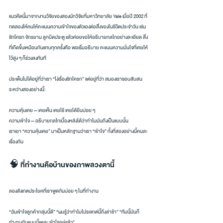
แนวคิดนี้มาจากงานวิจัยของสองนักวิจัยที่มหาวิทยาลัย Yale เมื่อปี 2002 ที่
ทดลองให้คนให้คะแนนความเข้าใจของตัวเองต่อสิ่งของในชีวิตประจำวัน เช่น 
ชักโครก จักรยาน ลูกบิดประตู แล้วค่อยขอให้อธิบายกลไกอย่างละเอียด สิ่ง
ที่เกิดขึ้นเหมือนกันแทบทุกครั้งคือ พอเริ่มอธิบาย คะแนนความมั่นใจที่เคยให้
ไว้สูง ๆ ก็ร่วงลงทันที
ประเด็นไม่ได้อยู่ที่ว่าเรา “โง่เรื่องชักโครก” แต่อยู่ที่ว่า สมองเราชอบสับสน
ระหว่างสองอย่างนี้:
ความคุ้นเคย — เคยเห็น เคยใช้ เคยได้ยินบ่อย ๆ
ความเข้าใจ — อธิบายกลไกเบื้องหลังได้ว่าทำไมมันถึงเป็นแบบนั้น
เราเอา “ความคุ้นเคย” มาเป็นหลักฐานว่าเรา “เข้าใจ” ทั้งที่สองอย่างนี้คนละ
เรื่องกัน
🧠 ที่ทำงานคือบ้านของภาพลวงตานี้
ลองสังเกตประโยคที่เราพูดกันบ่อย ๆ ในที่ทำงาน
“ฉันเข้าใจลูกค้ากลุ่มนี้ดี” “ผมรู้ว่าทำไมโปรเจกต์นี้ถึงล่าช้า” “ทีมนี้มันก็
ทำงานกันแบบนี้แหละ เข้าใจอยู่แล้ว”