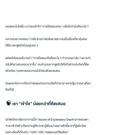
ลองตอบในใจเร็ว ๆ ว่าคุณเข้าใจ “การคิดรอบคอบ" หรือไม่ว่ามันคืออะไร ?
หลายคนอาจจะตอบ 7 หรือ 8 อย่างไม่ลังเล เพราะมันเป็นเรื่องที่เราคุ้นเคย 
ได้ยิน และพูดถึงกันอยู่บ่อย ๆ
แต่พอให้ลองอธิบายว่า “การคิดรอบคือคืออะไร ? ทำงานอย่างไร ? และจะทำ
ยังไงให้เรารอบคอบมากขึ้น” คนจำนวนมากพูดไปได้ไม่ถึงสามประโยคก็ติด 
แล้วค่อย ๆ ลดคะแนนความมั่นใจของตัวเองลงเอง
นั่นแหละคือภาวะที่เรากำลังพบกับความจริงที่ว่าเราอาจจะไม่รู้มากอย่างที่เรา
คิดก็ได้
🧠 เรา “เข้าใจ” น้อยกว่าที่คิดเสมอ
นักจิตวิทยาเรียกอาการนี้ว่า Illusion of Explanatory Depth (ภาพลวงตา
ว่าเราเข้าใจลึก) คือความรู้สึกว่าเรารู้เรื่องบางอย่างลึกซึ้งกว่าที่รู้จริง โดย
เฉพาะเรื่องที่เกี่ยวกับ “กลไก” หรือ “เหตุและผลที่ซับซ้อน”