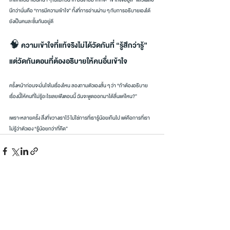
นึกว่านั่นคือ “การมีความเข้าใจ” ทั้งที่การอ่านผ่าน ๆ กับการอธิบายเองได้ 
ยังเป็นคนละชั้นกันอยู่ดี
🧠 ความเข้าใจที่แท้จริงไม่ได้วัดกันที่ “รู้สึกว่ารู้” 
แต่วัดกันตอนที่ต้องอธิบายให้คนอื่นเข้าใจ
ครั้งหน้าก่อนจะมั่นใจในเรื่องไหน ลองถามตัวเองสั้น ๆ ว่า “ถ้าต้องอธิบาย
เรื่องนี้ให้คนที่ไม่รู้อะไรเลยฟังตอนนี้ ฉันจะพูดออกมาได้ลื่นแค่ไหน?”
เพราะหลายครั้ง สิ่งที่ขวางเราไว้ ไม่ใช่การที่เรารู้น้อยเกินไป แต่คือการที่เรา
ไม่รู้ว่าตัวเอง “รู้น้อยกว่าที่คิด”
โพสต์ที่คล้ายกัน
ดูทั้งหมด