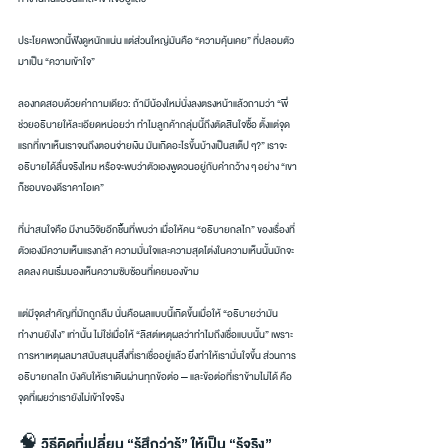
ประโยคพวกนี้ฟังดูหนักแน่น แต่ส่วนใหญ่มันคือ “ความคุ้นเคย” ที่ปลอมตัว
มาเป็น “ความเข้าใจ”
ลองทดสอบด้วยคำถามเดียว: ถ้ามีน้องใหม่นั่งลงตรงหน้าแล้วถามว่า “พี่
ช่วยอธิบายให้ละเอียดหน่อยว่า ทำไมลูกค้ากลุ่มนี้ถึงตัดสินใจซื้อ ตั้งแต่จุด
แรกที่เขาเห็นเราจนถึงตอนจ่ายเงิน มันเกิดอะไรขึ้นบ้างเป็นสเต็ป ๆ?” เราจะ
อธิบายได้ลื่นจริงไหม หรือจะพบว่าตัวเองพูดวนอยู่กับคำกว้าง ๆ อย่าง “เขา
ก็ชอบของดีราคาโอเค”
ที่น่าสนใจคือ มีงานวิจัยอีกชิ้นที่พบว่า เมื่อให้คน “อธิบายกลไก” ของเรื่องที่
ตัวเองมีความเห็นแรงกล้า ความมั่นใจและความสุดโต่งในความเห็นนั้นมักจะ
ลดลง คนเริ่มมองเห็นความซับซ้อนที่เคยมองข้าม
แต่มีจุดสำคัญที่มักถูกลืม นั่นคือผลแบบนี้เกิดขึ้นเมื่อให้ “อธิบายว่ามัน
ทำงานยังไง” เท่านั้น ไม่ใช่เมื่อให้ “ลิสต์เหตุผลว่าทำไมถึงเชื่อแบบนั้น” เพราะ
การหาเหตุผลมาสนับสนุนสิ่งที่เราเชื่ออยู่แล้ว ยิ่งทำให้เรามั่นใจขึ้น ส่วนการ
อธิบายกลไก บังคับให้เราเดินผ่านทุกข้อต่อ — และข้อต่อที่เราข้ามไม่ได้ คือ
จุดที่เผยว่าเรายังไม่เข้าใจจริง
🧠 วิธีคิดที่เปลี่ยน “รู้สึกว่ารู้” ให้เป็น “รู้จริง”