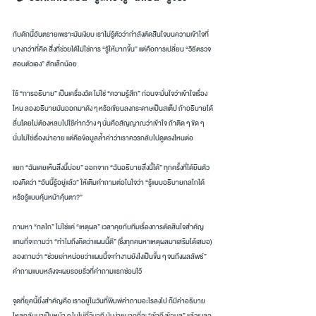
กับดักนี้อันตรายเพราะมันเงียบ เราไม่รู้ตัวว่ากำลังตัดสินใจบนความเข้าใจที่
บางกว่าที่คิด สิ่งที่ช่วยได้ไม่ใช่การ “รู้ให้มากขึ้น” แต่คือการเปลี่ยน “วิธีตรวจ
สอบตัวเอง” สักเล็กน้อย
ใช้ “การอธิบาย” เป็นเครื่องวัด ไม่ใช่ “ความรู้สึก” ก่อนจะมั่นใจว่าเข้าใจเรื่อง
ไหน ลองอธิบายมันออกมาดัง ๆ หรือเขียนลงกระดาษเป็นสเต็ป ถ้าอธิบายได้
ลื่นโดยไม่ต้องหลบไปใช้คำกว้าง ๆ นั่นคือสัญญาณว่าเข้าใจ ถ้าติด ๆ ขัด ๆ 
นั่นไม่ใช่เรื่องน่าอาย แต่คือข้อมูลล้ำค่าว่าเราควรกลับไปดูตรงไหนต่อ
แยก “ฉันเคยเห็นสิ่งนี้บ่อย” ออกจาก “ฉันอธิบายสิ่งนี้ได้” ทุกครั้งที่ได้ยินตัว
เองคิดว่า “อันนี้รู้อยู่แล้ว” ให้เติมคำถามต่อในใจว่า “รู้แบบอธิบายกลไกได้ 
หรือรู้แบบคุ้นหน้าคุ้นตา?”
ถามหา “กลไก” ไม่ใช่แค่ “เหตุผล” เวลาคุยกับทีมเรื่องการตัดสินใจสำคัญ 
แทนที่จะถามว่า “ทำไมถึงคิดว่าแผนนี้ดี” (ซึ่งทุกคนหาเหตุผลมาเสริมได้เสมอ) 
ลองถามว่า “ช่วยเล่าหน่อยว่าแผนนี้จะทำงานยังไงเป็นขั้น ๆ จนถึงผลลัพธ์” 
คำถามแบบหลังจะเผยรอยรั่วที่คำถามแรกซ่อนไว้
จุดที่ยุคนี้ยิ่งสำคัญคือ เราอยู่ในวันที่พิมพ์คำถามอะไรลงไป ก็มีคำอธิบาย
ไหลกลับมาเป็นหน้า ๆ ในไม่กี่วินาที มันง่ายมากที่จะ “เข้าถึงข้อมูล” แล้วเผลอ