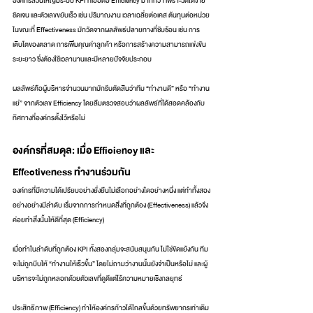
องค์กรส่วนใหญ่มีระบบ KPI ที่เอื้อต่อ Efficiency มากกว่า เพราะวัดได้ง่าย 
ชัดเจน และตัวเลขขยับเร็ว เช่น ปริมาณงาน เวลาเฉลี่ยต่อเคส ต้นทุนต่อหน่วย 
ในขณะที่ Effectiveness มักวัดจากผลลัพธ์ปลายทางที่ซับซ้อน เช่น การ
เติบโตของตลาด การเพิ่มคุณค่าลูกค้า หรือการสร้างความสามารถแข่งขัน
ระยะยาว ซึ่งต้องใช้เวลานานและมีหลายปัจจัยประกอบ
ผลลัพธ์คือผู้บริหารจำนวนมากมักรีบตัดสินว่าทีม “ทำงานดี” หรือ “ทำงาน
แย่” จากตัวเลข Efficiency โดยลืมตรวจสอบว่าผลลัพธ์ที่ได้สอดคล้องกับ
ทิศทางที่องค์กรตั้งไว้หรือไม่
องค์กรที่สมดุล: เมื่อ Efficiency และ 
Effectiveness ทำงานร่วมกัน
องค์กรที่มีความได้เปรียบอย่างยั่งยืนไม่เลือกอย่างใดอย่างหนึ่ง แต่ทำทั้งสอง
อย่างอย่างมีลำดับ เริ่มจากการกำหนดสิ่งที่ถูกต้อง (Effectiveness) แล้วจึง
ค่อยทำสิ่งนั้นให้ดีที่สุด (Efficiency)
เมื่อทำในลำดับที่ถูกต้อง KPI ทั้งสองกลุ่มจะสนับสนุนกัน ไม่ใช่ขัดแย้งกัน ทีม
จะไม่ถูกบีบให้ “ทำงานให้เร็วขึ้น” โดยไม่ถามว่างานนั้นยังจำเป็นหรือไม่ และผู้
บริหารจะไม่ถูกหลอกด้วยตัวเลขที่ดูดีแต่ไร้ความหมายเชิงกลยุทธ์
ประสิทธิภาพ (Efficiency) ทำให้องค์กรก้าวได้ไกลขึ้นด้วยทรัพยากรเท่าเดิม 