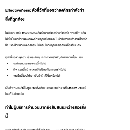
Effectiveness: ตัวชี้วัดที่บอกว่าองค์กรกำลังทำ
สิ่งที่ถูกต้อง
ในเชิงกลยุทธ์ Effectiveness คือคำถามว่าองค์กรกำลังทำ “งานที่ใช่” หรือ
ไม่ ซึ่งเป็นตัวกำหนดผลลัพธ์ทางธุรกิจโดยตรง ไม่ว่าทีมงานจะทำงานเร็วหรือ
ช้า หากเป้าหมายและกิจกรรมไม่ตอบโจทย์ธุรกิจ ผลลัพธ์ก็ยังล้มเหลว
ผู้นำที่มองทะลุความเร็วและต้นทุนจะให้ความสำคัญกับคำถามตั้งต้น เช่น
องค์กรควรลงแรงตรงนี้หรือไม่
กิจกรรมนี้สร้างความได้เปรียบเชิงกลยุทธ์หรือไม่
งานชิ้นนี้ช่วยให้เราขยับเข้าใกล้วิชั่นหรือเปล่า
เมื่อคำถามเหล่านี้ไม่ถูกถาม ตั้งแต่แรก ระบบการทำงานที่ Efficient มากแค่
ไหนก็ไม่ช่วยอะไร
ทำไมผู้บริหารจำนวนมากยังสับสนระหว่างสองสิ่ง
นี้