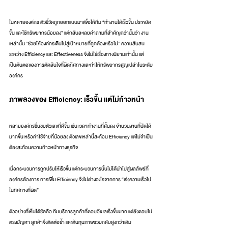
ในหลายองค์กร ตัวชี้วัดถูกออกแบบมาเพื่อให้ทีม “ทำงานได้เร็วขึ้น ประหยัด
ขึ้น และใช้ทรัพยากรน้อยลง” แต่กลับละเลยคำถามที่สำคัญกว่านั้นว่า งาน
เหล่านั้น “ช่วยให้องค์กรเดินไปสู่เป้าหมายที่ถูกต้องหรือไม่” ความสับสน
ระหว่าง Efficiency และ Effectiveness จึงไม่ใช่เรื่องทางนิยามเท่านั้น แต่
เป็นต้นตอของการตัดสินใจที่ผิดทิศทางและทำให้ทรัพยากรสูญเปล่าในระดับ
องค์กร
ภาพลวงของ Efficiency: เร็วขึ้น แต่ไม่ก้าวหน้า
หลายองค์กรชื่นชมตัวเลขที่ดีขึ้น เช่น เวลาทำงานที่สั้นลง จำนวนงานที่ปิดได้
มากขึ้น หรือค่าใช้จ่ายที่น้อยลง ตัวเลขเหล่านี้สะท้อน Efficiency แต่ไม่จำเป็น
ต้องสะท้อนความก้าวหน้าทางธุรกิจ
เมื่อกระบวนการถูกปรับให้เร็วขึ้น แต่กระบวนการนั้นไม่ได้นำไปสู่ผลลัพธ์ที่
องค์กรต้องการ การเพิ่ม Efficiency จึงไม่ต่างอะไรจากการ “เร่งความเร็วไป
ในทิศทางที่ผิด”
ตัวอย่างที่เห็นได้ชัดคือ ทีมบริการลูกค้าที่ตอบอีเมลเร็วขึ้นมาก แต่ยังตอบไม่
ตรงปัญหา ลูกค้าจึงติดต่อซ้ำ และต้นทุนภาพรวมกลับสูงกว่าเดิม