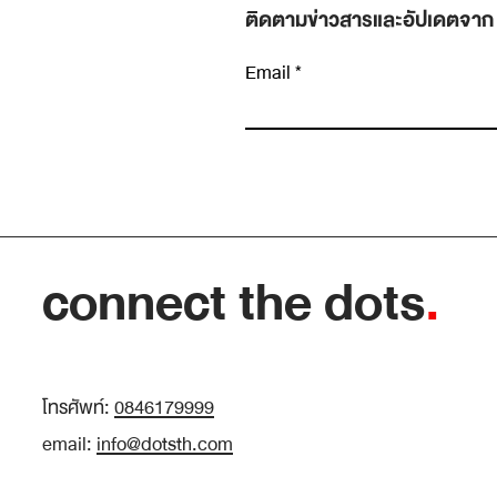
ติดตามข่าวสารและอัปเดตจาก
Email
เขียนความคิดเห็น…
Insight หายาก เพราะเราหยุดมองเร็วเกินไป
connect the dots
.
โทรศัพท์:
0846179999
email:
info@dotsth.com