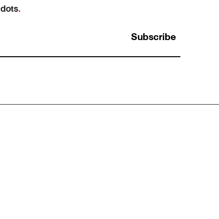
 dots
.
Subscribe
การใช้ Analytical Thinking กับการระบุ Data
สำคัญในการตลาด