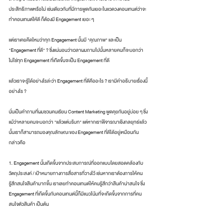
ประสิทธิภาพหรือไม่ เช่นเดียวกับที่มีการพูดกันเยอะในแวดวงคอนเทนต์ว่าจะ
ทำคอนเทนต์ให้ดี ก็ต้องมี Engagement เยอะ ๆ
แต่เราเคยคิดไหมว่าทุก Engagement นั้นมี "คุณภาพ" และเป็น 
"Engagement ที่ดี" ? ซึ่งแน่นอนว่าเวลาผมถามไปนั้นหลายคนก็จะบอกว่า
ไม่ใช่ทุก Engagement ที่เกิดขึ้นจะเป็น Engagement ที่ดี
แล้วเราจะรู้ได้อย่างไรล่ะว่า Engagement ที่ดีคืออะไร ? เรามีคำอธิบายเรื่องนี้
อย่างไร ?
นั่นเป็นคำถามที่ผมชวนคนเรียน Content Marketing พูดคุยกันอยู่บ่อย ๆ ซึ่ง
แม้ว่าหลายคนจะบอกว่า "แล้วแต่บริบท" แต่หากเราพิจารณาเชิงกลยุทธ์แล้ว
นั้นเราก็สามารถมองคุณลักษณะของ Engagement ที่ดีได้อยู่เหมือนกัน 
กล่าวคือ
1. Engagement นั้นเกิดขึ้นจากประสบการณ์ที่ออกแบบโดยสอดคล้องกับ
วัตถุประสงค์ / เป้าหมายทางการสื่อสารที่วางไว้ เช่นหากเราต้องการให้คน
รู้สึกสนใจสินค้ามากขึ้น เราเลยทำคอนเทนต์ให้คนรู้สึกว่าสินค้าน่าสนใจ ซึ่ง 
Engagement ที่เกิดขึ้นกับคอนเทนต์นี้ก็มีแนวโน้มที่จะเกิดขึ้นจากการที่คน
สนใจตัวสินค้า เป็นต้น