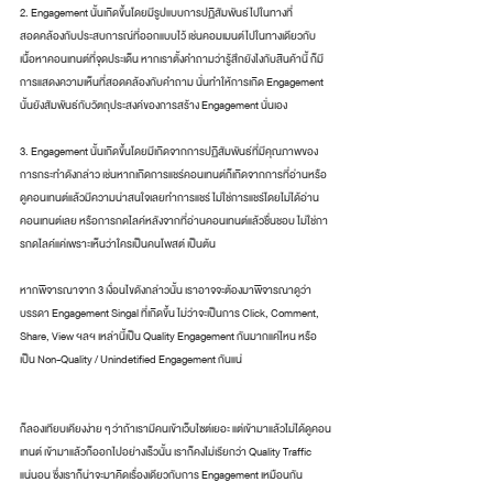
2. Engagement นั้นเกิดขึ้นโดยมีรูปแบบการปฏิสัมพันธ์ไปในทางที่
สอดคล้องกับประสบการณ์ที่ออกแบบไว้ เช่นคอมเมนต์ไปในทางเดียวกับ
เนื้อหาคอนเทนต์ที่จุดประเด็น หากเราตั้งคำถามว่ารู้สึกยังไงกับสินค้านี้ ก็มี
การแสดงความเห็นที่สอดคล้องกับคำถาม นั่นทำให้การเกิด Engagement 
นั้นยังสัมพันธ์กับวัตถุประสงค์ของการสร้าง Engagement นั่นเอง
3. Engagement นั้นเกิดขึ้นโดยมีเกิดจากการปฏิสัมพันธ์ที่มีคุณภาพของ
การกระทำดังกล่าว เช่นหากเกิดการแชร์คอนเทนต์ก็เกิดจากการที่อ่านหรือ
ดูคอนเทนต์แล้วมีความน่าสนใจเลยทำการแชร์ ไม่ใช่การแชร์โดยไม่ได้อ่าน
คอนเทนต์เลย หรือการกดไลค์หลังจากที่อ่านคอนเทนต์แล้วชื่นชอบ ไม่ใช่กา
รกดไลค์แค่เพราะเห็นว่าใครเป็นคนโพสต์ เป็นต้น
หากพิจารณาจาก 3 เงื่อนไขดังกล่าวนั้น เราอาจจะต้องมาพิจารณาดูว่า
บรรดา Engagement Singal ที่เกิดขึ้น ไม่ว่าจะเป็นการ Click, Comment, 
Share, View ฯลฯ เหล่านี้เป็น Quality Engagement กันมากแค่ไหน หรือ
เป็น Non-Quality / Unindetified Engagement กันแน่
ก็ลองเทียบเคียงง่าย ๆ ว่าถ้าเรามีคนเข้าเว็บไซต์เยอะ แต่เข้ามาแล้วไม่ได้ดูคอน
เทนต์ เข้ามาแล้วก็ออกไปอย่างเร็วนั้น เราก็คงไม่เรียกว่า Quality Traffic 
แน่นอน ซึ่งเราก็น่าจะมาคิดเรื่องเดียวกับการ Engagement เหมือนกัน