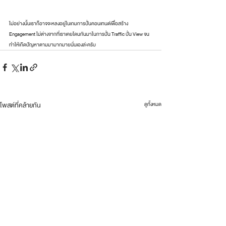
ไม่อย่างนั้นเราก็อาจจะหลงอยู่ในเกมการปั่นคอนเทนต์เพื่อสร้าง 
Engagement ไม่ต่างจากที่เราเคยโดนกันมาในการปั่น Traffic ปั่น View จน
ทำให้เกิดปัญหาตามมามากมายนั่นเองล่ะครับ
โพสต์ที่คล้ายกัน
ดูทั้งหมด