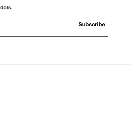
 dots
.
Subscribe
ง
Hypothesis-driven Thinking: ทำไมการ “เดา
คำตอบไว้ก่อน” ถึงทำให้หาข้อมูลได้ตรงกว่าการ
เก็บให้ครบ