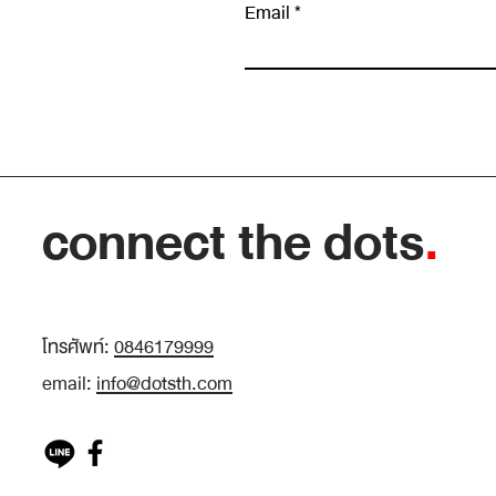
Email
เขียนความคิดเห็น…
Hypothesis-driven Thinking: ทำไมการ “เด
คำตอบไว้ก่อน” ถึงทำให้หาข้อมูลได้ตรงกว่าก
เก็บให้ครบ
connect the dots
.
โทรศัพท์:
0846179999
email:
info@dotsth.com