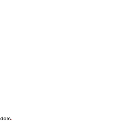
 dots
.