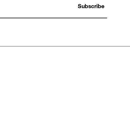
Subscribe
า
ซูมเข้า กับ ซูมออก: ทักษะการคิดที่คนเก่งสลับ
าร
ระดับ “รายละเอียด” กับ “ภาพรวม” ได้คล่อง