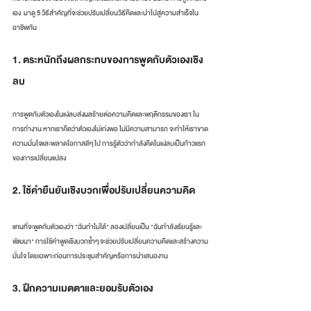
เอง  มาดู 5 วิธีสำคัญที่จะช่วยปรับเปลี่ยนวิธีคิดและนำไปสู่ความสำเร็จใน
อาชีพกัน
1. ตระหนักถึงผลกระทบของการพูดกับตัวเองเชิง
ลบ
การพูดกับตัวเองในแง่ลบส่งผลร้ายต่อความคิดและพฤติกรรมของเรา ใน
การทำงาน หากเราคิดว่าตัวเองไม่เก่งพอ ไม่มีความสามารถ จะทำให้เราขาด
ความมั่นใจและพลาดโอกาสดีๆ ไป การรู้ตัวว่ากำลังคิดในแง่ลบเป็นก้าวแรก
ของการเปลี่ยนแปลง
2. ใช้คำยืนยันเชิงบวกเพื่อปรับเปลี่ยนความคิด
แทนที่จะพูดกับตัวเองว่า "ฉันทำไม่ได้" ลองเปลี่ยนเป็น "ฉันกำลังเรียนรู้และ
พัฒนา" การใช้คำพูดเชิงบวกซ้ำๆ จะช่วยปรับเปลี่ยนความคิดและสร้างความ
มั่นใจ โดยเฉพาะก่อนการประชุมสำคัญหรือการนำเสนองาน
3. ฝึกความเมตตาและยอมรับตัวเอง