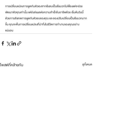
การเปลี่ยนแปลงการพูดกับตัวเองจากเชิงลบเป็นเชิงบวกไม่เพียงแต่จะช่วย
พัฒนาตัวคุณเท่านั้น แต่ยังส่งผลต่อความสำเร็จในอาชีพด้วย เริ่มต้นวันนี้
ด้วยการสังเกตการพูดกับตัวเองของคุณ และลองปรับเปลี่ยนเป็นเชิงบวกมาก
ขึ้น คุณจะเห็นการเปลี่ยนแปลงที่น่าทึ่งในชีวิตการทำงานของคุณอย่าง
แน่นอน
โพสต์ที่คล้ายกัน
ดูทั้งหมด