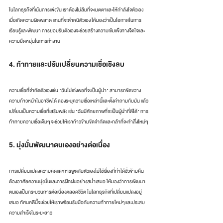
ในโลกธุรกิจที่เน้นการแข่งขัน เราต้องไม่ลืมที่จะเมตตาและให้กำลังใจตัวเอง 
เมื่อเกิดความผิดพลาด แทนที่จะตำหนิตัวเอง ให้มองว่าเป็นโอกาสในการ
เรียนรู้และพัฒนา การยอมรับตัวเองจะช่วยสร้างความเข้มแข็งทางจิตใจและ
ความยืดหยุ่นในการทำงาน
4. ท้าทายและปรับเปลี่ยนความเชื่อเชิงลบ
ความเชื่อที่จำกัดตัวเองเช่น "ฉันไม่เก่งพอที่จะเป็นผู้นำ" สามารถขัดขวาง
ความก้าวหน้าในอาชีพได้ ลองระบุความเชื่อเหล่านี้และตั้งคำถามกับมัน แล้ว
เปลี่ยนเป็นความเชื่อที่เสริมพลัง เช่น "ฉันมีศักยภาพที่จะเป็นผู้นำที่ดีได้" การ
ท้าทายความเชื่อเดิมๆ จะช่วยให้เราก้าวข้ามขีดจำกัดและกล้าที่จะทำสิ่งใหม่ๆ
5. มุ่งมั่นพัฒนาตนเองอย่างต่อเนื่อง
การเปลี่ยนแปลงความคิดและการพูดกับตัวเองไม่ใช่เรื่องที่ทำได้ชั่วข้ามคืน 
ต้องอาศัยความมุ่งมั่นและการฝึกฝนอย่างสม่ำเสมอ ให้มองว่าการพัฒนา
ตนเองเป็นกระบวนการต่อเนื่องตลอดชีวิต ในโลกธุรกิจที่เปลี่ยนแปลงอยู่
เสมอ ทัศนคตินี้จะช่วยให้เราพร้อมรับมือกับความท้าทายใหม่ๆ และประสบ
ความสำเร็จในระยะยาว