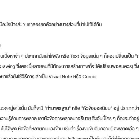
มีอะไรบ้างล่ะ ? เราลองยกตัวอย่างบางส่วนที่นำไปใช้ได้กัน
g
บเนื้่อหาจ๋า ๆ ประเภทนั่งเล่าให้ฟัง หรือ Text ข้อมูลแน่น ๆ ก็ลองเปลี่ยนเป็น "
awing ซึ่งตรงนี้หลายคนที่มีทักษะการสร้างภาพก็จะได้เปรียบพอสมควร) ซึ่งเ
หาแล้วยังใช้วิธีการเล่าเป็น Visual Note หรือ Comic
ดหมู่อะไรนั้น มันก็จะมี "ท่ามาตรฐาน" หรือ "หัวข้อยอดนิยม" อยู่ ประเภทว่
มรู้ด้านการตลาด เอาหัวข้อการตลาดมาอธิบาย ซึ่งอันนี้ใคร ๆ ก็คงจะทำอยู่แ
่นไม่ได้พูด หัวข้อที่หลายคนมองข้าม เช่นทำเรื่องขบขันกับความผิดพลาดเอ๋