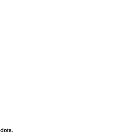
 dots
.