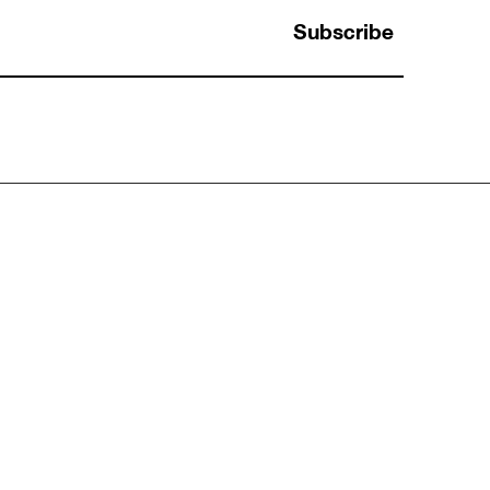
Subscribe
การใช้ Analytical Thinking กับการระบุ Data
สำคัญในการตลาด