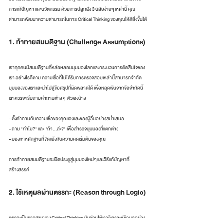
การแก้ปัญหา และนวัตกรรม ด้วยการปลูกฝัง 3 นิสัยง่ายๆ เหล่านี้ คุณ
สามารถพัฒนาความสามารถในการ Critical Thinking ของคุณให้ดียิ่งขึ้นได้
1. ท้าทายสมมติฐาน (Challenge Assumptions)
เราทุกคนมีสมมติฐานที่หล่อหลอมมุมมองโลกและกระบวนการตัดสินใจของ
เรา อย่างไรก็ตาม ความเชื่อที่ไม่ได้รับการตรวจสอบเหล่านี้สามารถจำกัด
มุมมองของเราและนำไปสู่ข้อสรุปที่ผิดพลาดได้ เพื่อหลุดพ้นจากข้อจำกัดนี้ 
เราควรจะเริ่มถามคำถามต่าง ๆ  ตัวเองบ้าง
- ตั้งคำถามกับความเชื่อของคุณเองและของผู้อื่นอย่างสม่ำเสมอ
- ถาม "ทำไม?" และ "ถ้า...ล่ะ?" เพื่อสำรวจมุมมองที่แตกต่าง
- มองหาหลักฐานที่ขัดแย้งกับความคิดเริ่มต้นของคุณ
การท้าทายสมมติฐานจะเปิดประตูสู่มุมมองใหม่ๆ และวิธีแก้ปัญหาที่
สร้างสรรค์
2. ใช้เหตุผลผ่านตรรกะ (Reason through Logic)
ตรรกะเป็นรากฐานของ Critical Thinking มันช่วยให้เราวิเคราะห์ข้อมูลอย่าง