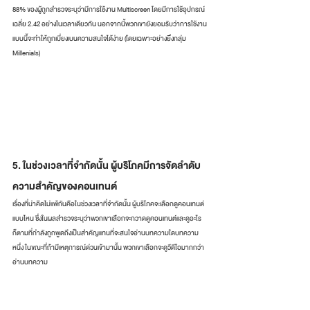
88% ของผู้ถูกสำรวจระบุว่ามีการใช้งาน Multiscreen โดยมีการใช้อุปกรณ์
เฉลี่ย 2.42 อย่างในเวลาเดียวกัน นอกจากนี้พวกเขายังยอมรับว่าการใช้งาน
แบบนี้จะทำให้ถูกเบี่ยงเบนความสนใจได้ง่าย (โดยเฉพาะอย่างยิ่งกลุ่ม 
Millenials)
5. ในช่วงเวลาที่จำกัดนั้น ผู้บริโภคมีการจัดลำดับ
ความสำคัญของคอนเทนต์
เรื่องที่น่าคิดไม่แพ้กันคือในช่วงเวลาที่จำกัดนั้น ผู้บริโภคจะเลือกดูคอนเทนต์
แบบไหน ซึ่งในผลสำรวจระบุว่าพวกเขาเลือกจะกวาดดูคอนเทนต์และดูอะไร
ก็ตามที่กำลังถูกพูดถึงเป็นสำคัญแทนที่จะสนใจอ่านบทความใดบทความ
หนึ่ง ในขณะที่ถ้ามีเหตุการณ์ด่วนเข้ามานั้น พวกเขาเลือกจะดูวีดีโอมากกว่า
อ่านบทความ