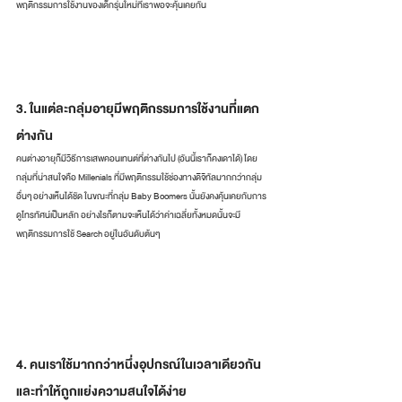
พฤติกรรมการใช้งานของเด็กรุ่นใหม่ที่เราพอจะคุ้นเคยกัน
3. ในแต่ละกลุ่มอายุมีพฤติกรรมการใช้งานที่แตก
ต่างกัน
คนต่างอายุก็มีวิธีการเสพคอนเทนต์ที่ต่างกันไป (อันนี้เราก็คงเดาได้) โดย
กลุ่มที่น่าสนใจคือ Millenials ที่มีพฤติกรรมใช้ช่องทางดิจิทัลมากกว่ากลุ่ม
อื่นๆ อย่างเห็นได้ชัด ในขณะที่กลุ่ม Baby Boomers นั้นยังคงคุ้นเคยกับการ
ดูโทรทัศน์เป็นหลัก อย่างไรก็ตามจะเห็นได้ว่าค่าเฉลี่ยทั้งหมดนั้นจะมี
พฤติกรรมการใช้ Search อยู่ในอันดับต้นๆ
4. คนเราใช้มากกว่าหนึ่งอุปกรณ์ในเวลาเดียวกัน 
และทำให้ถูกแย่งความสนใจได้ง่าย