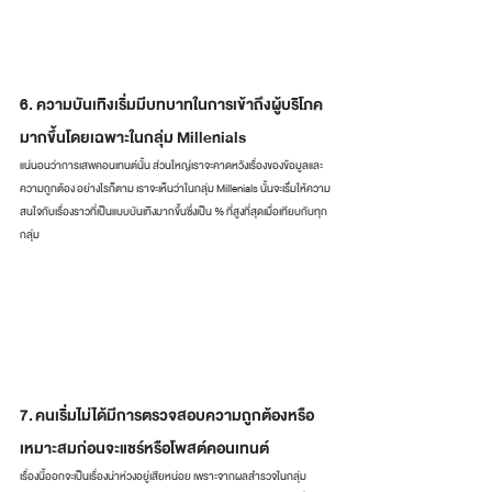
6. ความบันเทิงเริ่มมีบทบาทในการเข้าถึงผู้บริโภค
มากขึ้นโดยเฉพาะในกลุ่ม Millenials
แน่นอนว่าการเสพคอนเทนต์นั้น ส่วนใหญ่เราจะคาดหวังเรื่องของข้อมูลและ
ความถูกต้อง อย่างไรก็ตาม เราจะเห็นว่าในกลุ่ม Millenials นั้นจะเริ่มให้ความ
สนใจกับเรื่องราวที่เป็นแบบบันเทิงมากขึ้นซึ่งเป็น % ที่สูงที่สุดเมื่อเทียบกับทุก
กลุ่ม
7. คนเริ่มไม่ได้มีการตรวจสอบความถูกต้องหรือ
เหมาะสมก่อนจะแชร์หรือโพสต์คอนเทนต์
เรื่องนี้ออกจะเป็นเรื่องน่าห่วงอยู่เสียหน่อย เพราะจากผลสำรวจในกลุ่ม 