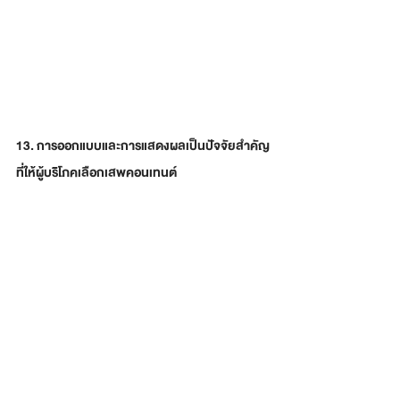
13. การออกแบบและการแสดงผลเป็นปัจจัยสำคัญ
ที่ให้ผู้บริโภคเลือกเสพคอนเทนต์
14. ผู้บริโภคจะเปลี่ยนช่องทางถ้าพบว่าคอนเทนต์
ถูกแสดงผลได้ไม่ดีตามมาด้วยความช้าในการ
โหลดคอนเทนต์