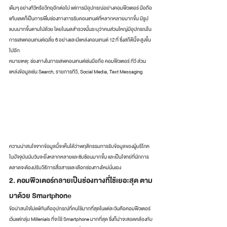
เดิมๆ อย่างทีวีหรือวิทยุอีกต่อไป แต่การมีอุปกรณ์อย่างคอมพิวเตอร์ มือถือ 
แท๊บเลตก็เป็นการเพิ่มช่องทางการรับคอนเทนต์ที่หลากหลายมากขึ้น มีรูป
แบบมากขึ้นตามไปด้วย โดยในผลสำรวจนั้นระบุว่าคนส่วนใหญ่มีอุปกรณ์ใน
การเสพคอนเทนต์เฉลี่ย 6 อย่างและมีแหล่งคอนเทนต์ 12 ที่ ซึ่งสถิตินี้จะสูงขึ้น
ไปอีก
หมายเหตุ: ช่องทางในการเสพคอนเทนต์เช่นมือถือ คอมพิวเตอร์ ทีวี ส่วน
แหล่งข้อมูลเช่น Search, รายการทีวี, Social Media, Text Messaging
ความน่าสนใจจากข้อมูลนี้จะเห็นได้ว่าพฤติกรรมการรับข้อมูลของผู้บริโภค
ในปัจจุบันนับวันจะยิ่งหลากหลายและซับซ้อนมากขึ้น และเป็นโจทย์ที่นักการ
ตลาดจะต้องปรับวิธีการสื่อสารและเลือกช่องทางใหม่นั่นเอง
2. คอมพิวเตอร์กลายเป็นช่องทางที่ใช้เยอะสุด ตาม
มาด้วย Smartphone
ข้อน่าสนใจไม่แพ้กันคืออุปกรณ์ที่คนใช้มากที่สุดในแต่ละวันคือคอมพิวเตอร์ 
เว้นแต่กลุ่ม Millenials ที่จะใช้ Smartphone มากที่สุด ซึ่งก็น่าจะสอดคล้องกับ