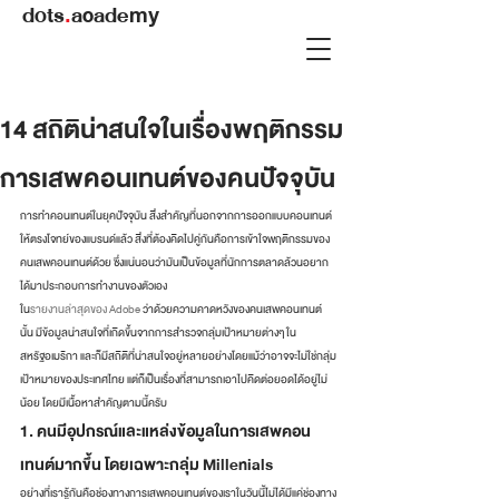
dots
.
academy
14 สถิติน่าสนใจในเรื่องพฤติกรรม
การเสพคอนเทนต์ของคนปัจจุบัน
การทำคอนเทนต์ในยุคปัจจุบัน สิ่งสำคัญที่นอกจากการออกแบบคอนเทนต์
ให้ตรงโจทย์ของแบรนด์แล้ว สิ่งที่ต้องคิดไปคู่กันคือการเข้าใจพฤติกรรมของ
คนเสพคอนเทนต์ด้วย ซึ่งแน่นอนว่ามันเป็นข้อมูลที่นักการตลาดล้วนอยาก
ได้มาประกอบการทำงานของตัวเอง
ใน
รายงานล่าสุดของ Adobe
 ว่าด้วยความคาดหวังของคนเสพคอนเทนต์
นั้น มีข้อมูลน่าสนใจที่เกิดขึ้นจากการสำรวจกลุ่มเป้าหมายต่างๆ ใน
สหรัฐอเมริกา และก็มีสถิติที่น่าสนใจอยู่หลายอย่างโดยแม้ว่าอาจจะไม่ใช่กลุ่ม
เป้าหมายของประเทศไทย แต่ก็เป็นเรื่องที่สามารถเอาไปคิดต่อยอดได้อยู่ไม่
น้อย โดยมีเนื้อหาสำคัญตามนี้ครับ
1. คนมีอุปกรณ์และแหล่งข้อมูลในการเสพคอน
เทนต์มากขึ้น โดยเฉพาะกลุ่ม Millenials
อย่างที่เรารู้กันคือช่องทางการเสพคอนเทนต์ของเราในวันนี้ไม่ได้มีแค่ช่องทาง