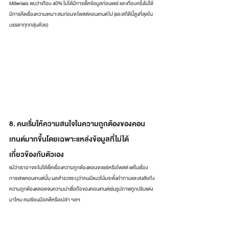
Millenials พบว่าเกือบ 40% ไม่ได้มีการเช็คข้อมูลก่อนแชร์ และเกือบครึ่งไม่ได้
มีการคิดเรื่องความเหมาะสมก่อนจะโพสต์คอนเทนต์ไป (และสถิตินี้สูงที่สุดใน
บรรดาทุกกลุ่มด้วย)
8. คนเริ่มให้ความสนใจในความถูกต้องของคอน
เทนต์มากขึ้นโดยเฉพาะแหล่งข้อมูลที่ไม่ได้
เกี่ยวข้องกับตัวเอง
แม้ว่าเราอาจจะไม่ได้เช็คเรื่องความถูกต้องตอนจะแชร์หรือโพสต์ แต่ในเรื่อง
การเสพคอนเทนต์นั้น ผลสำรวจระบุว่าคนมีแนวโน้มจะตั้งคำถามและสงสัยถึง
ความถูกต้องตลอดจนความน่าเชื่อถือของคอนเทนต์เช่นรูปภาพถูกปรับแต่ง
มาไหม คนเขียนมีอคติหรือเปล่า ฯลฯ