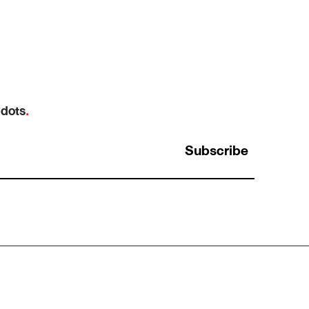
 dots
.
Subscribe
ว
“ฝากทำหน่อยนะ” ประโยคที่เป็นได้ทั้งมอบ
หมายงาน และการโยนงานทิ้ง