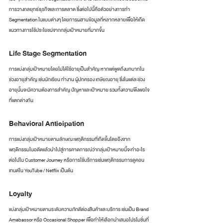
การวางกลยุทธ์ธุรกิจและการตลาด ซึ่งต่อไปนี้คือตัวอย่างการทำ 
Segmentation ในแบบต่างๆ โดยการผสานข้อมูลที่หลากหลายเพื่อให้เกิด
แนวทางการใช้ประโยชน์จากกลุ่มเป้าหมายที่มากขึ้น
Life Stage Segmentation
การแบ่งกลุ่มเป้าหมายโดยไม่ได้ใช้อายุเป็นสำคัญ หากแต่พูดถึงบทบาทใน
ช่วงอายุสำคัญ เช่นนักเรียน ทำงาน ผู้ปกครอง เกษียณอายุ ซึ่งในแต่ละช่วง
อายุนั้นจะมีความต้องการสำคัญ ปัญหาและเป้าหมาย รวมทั้งความพึงพอใจ
ที่แตกต่างกัน
Behavioral Anticipation
การแบ่งกลุ่มเป้าหมายตามลักษณะพฤติกรรมที่เกิดขึ้นโดยอิงจาก
พฤติกรรมในอดีตแล้วนำไปสู่การคาดการณ์ว่ากลุ่มเป้าหมายนี้จะทำอะไร
ต่อไปใน Customer Journey หรือการใช้บริการเช่นพฤติกรรมการดูคอน
เทนต์ใน YouTube / Netflix เป็นต้น
Loyalty
แบ่งกลุ่มเป้าหมายตามระดับความภักดีต่องสินค้าและบริการ เช่นเป็น Brand 
Amabassor หรือ Occasional Shopper เพื่อทำให้เลือกนำเสนอโปรโมชั่นที่