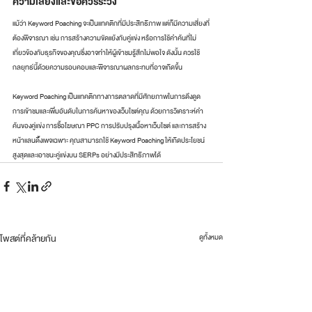
ความเสี่ยงและข้อควรระวัง
แม้ว่า Keyword Poaching จะเป็นแทคติกที่มีประสิทธิภาพ แต่ก็มีความเสี่ยงที่
ต้องพิจารณา เช่น การสร้างความขัดแย้งกับคู่แข่ง หรือการใช้คำค้นที่ไม่
เกี่ยวข้องกับธุรกิจของคุณซึ่งอาจทำให้ผู้เข้าชมรู้สึกไม่พอใจ ดังนั้น ควรใช้
กลยุทธ์นี้ด้วยความรอบคอบและพิจารณาผลกระทบที่อาจเกิดขึ้น
Keyword Poaching เป็นแทคติกทางการตลาดที่มีศักยภาพในการดึงดูด
การเข้าชมและเพิ่มอันดับในการค้นหาของเว็บไซต์คุณ ด้วยการวิเคราะห์คำ
ค้นของคู่แข่ง การซื้อโฆษณา PPC การปรับปรุงเนื้อหาเว็บไซต์ และการสร้าง
หน้าแลนดิ้งเพจเฉพาะ คุณสามารถใช้ Keyword Poaching ให้เกิดประโยชน์
สูงสุดและเอาชนะคู่แข่งบน SERPs อย่างมีประสิทธิภาพได้
โพสต์ที่คล้ายกัน
ดูทั้งหมด