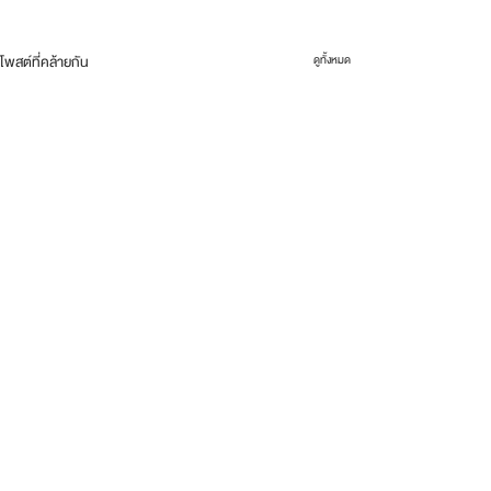
โพสต์ที่คล้ายกัน
ดูทั้งหมด
ความคิดเห็น