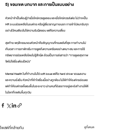
5) ขอบเขต บทบาท และการเป็นแบบอย่าง
หัวหน้าจำเป็นต้องรู้ว่าเมื่อไหร่ควรดูแลเอง และเมื่อไหร่ควรส่งต่อ ไม่ว่าจะเป็น 
HR ระบบช่วยเหลือในองค์กร หรือผู้เชี่ยวชาญภายนอก การเข้าไปแบกรับทุก
อย่างไว้คนเดียวไม่ใช่ความรับผิดชอบ แต่คือความเสี่ยง
สุดท้าย พฤติกรรมของหัวหน้าคือสัญญาณที่ทรงพลังที่สุด การทำงานไม่
เกินเวลา การลาพักจริง การพูดถึงความเครียดอย่างเหมาะสม และการใช้
ทรัพยากรช่วยเหลือโดยไม่รู้สึกผิด ล้วนเป็นการส่งสารว่า “การดูแลสุขภาพ
จิตไม่ใช่เรื่องต้องปิดบัง”
Mental Health ในที่ทำงานไม่ใช่ soft issue แต่คือ hard driver ของผลงาน
และความยั่งยืน หัวหน้าที่เข้าใจเรื่องนี้อย่างถูกต้อง ไม่ได้ทำให้องค์กรอ่อนแอ 
แต่ทำให้องค์กรแข็งแรงขึ้นในระยะยาว ผ่านคนที่ยังอยากอยู่และยังทำงานได้ดี
ในโลกที่กดดันขึ้นทุกวัน
โพสต์ที่คล้ายกัน
ดูทั้งหมด