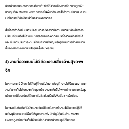
หัวหน้าหลายคนพลาดตรงรีบ “แก้” ทั้งที่สิ่งที่คนต้องการคือ “การถูกฟัง” 
การคุยเรื่อง Mental Health ควรเกิดในพื้นที่ส่วนตัว ใช้คำถามปลายเปิด และ
เปิดโอกาสให้อีกฝ่ายเล่าในจังหวะของเขาเอง
สิ่งที่ควรทำคือยืนยันว่าประสบการณ์ของเขามีความหมาย หลีกเลี่ยงการ
เปรียบเทียบหรือให้คำแนะนำเชิงคลินิก และพากลับมาที่สิ่งที่องค์กรช่วยได้
จริง เช่น การปรับภาระงาน ลำดับความสำคัญ หรือรูปแบบการทำงาน จาก
นั้นต้องมีการติดตาม ไม่ใช่คุยครั้งเดียวแล้วจบ
4) งานที่ออกแบบไม่ดี คือความเสี่ยงด้านสุขภาพ
จิต
ในหลายกรณี ปัญหาไม่ได้อยู่ที่ “คนไม่ไหว” แต่อยู่ที่ “งานไม่เป็นธรรม” ภาระ
งานที่มากเกินไป บทบาทที่คลุมเครือ อำนาจตัดสินใจต่ำแต่ความคาดหวังสูง 
หรือการเปลี่ยนแปลงที่สื่อสารไม่ชัด ล้วนเป็นปัจจัยเสี่ยงทางจิตสังคม
ในทางกลับกัน ทีมที่มีเป้าหมายชัด มีอิสระในการทำงาน ได้รับการปฏิบัติ
อย่างยุติธรรม และมีพื้นที่ให้พูดความจริง มักมีภูมิคุ้มกันด้าน Mental 
Health สูงกว่าอย่างเห็นได้ชัด นี่คือสิ่งที่หัวหน้าควบคุมได้โดยตรง