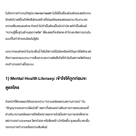
ในโลกการทำงานปัจจุบัน Mental Health ไม่ได้เป็นเรื่องส่วนตัวของพนักงาน
อีกต่อไป แต่เป็นปัจจัยเชิงโครงสร้างที่ส่งผลโดยตรงต่อผลงาน ทีมงาน และ
ความเสี่ยงขององค์กร หัวหน้าไม่จำเป็นต้องเป็นนักบำบัด แต่จำเป็นต้องมี 
“ความรู้พื้นฐานด้านสุขภาพจิต” เพียงพอที่จะสังเกต เข้าใจ และจัดการงานใน
แบบที่ไม่ทำร้ายคนโดยไม่รู้ตัว
บทบาทของหัวหน้าในประเด็นนี้ จึงไม่ใช่การวินิจฉัยหรือแก้ปัญหาชีวิตใคร แต่
คือการออกแบบงาน การสื่อสาร และการตัดสินใจที่คำนึงถึงสภาพจิตใจของ
คนทำงานอย่างเป็นระบบ
1) Mental Health Literacy: เข้าใจให้ถูกก่อนจะ
ดูแลใคร
หัวหน้าที่ดีควรแยกให้ออกระหว่าง “ความเครียดตามสถานการณ์” กับ 
“สัญญาณของภาวะผิดปกติ” เพราะทั้งสองอย่างต้องการการตอบสนองที่
ต่างกัน ความเครียดอาจเกิดชั่วคราวและหายไปเมื่อสถานการณ์คลี่คลาย 
แต่ภาวะอย่าง burnout วิตกกังวล หรือซึมเศร้า มักยืดเยื้อ รุนแรงขึ้น และเริ่ม
กระทบการทำงานหรือความสัมพันธ์