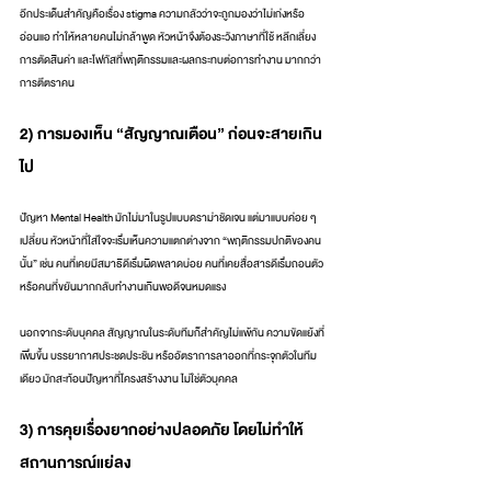
อีกประเด็นสำคัญคือเรื่อง stigma ความกลัวว่าจะถูกมองว่าไม่เก่งหรือ
อ่อนแอ ทำให้หลายคนไม่กล้าพูด หัวหน้าจึงต้องระวังภาษาที่ใช้ หลีกเลี่ยง
การตัดสินค่า และโฟกัสที่พฤติกรรมและผลกระทบต่อการทำงาน มากกว่า
การตีตราคน
2) การมองเห็น “สัญญาณเตือน” ก่อนจะสายเกิน
ไป
ปัญหา Mental Health มักไม่มาในรูปแบบดราม่าชัดเจน แต่มาแบบค่อย ๆ 
เปลี่ยน หัวหน้าที่ใส่ใจจะเริ่มเห็นความแตกต่างจาก “พฤติกรรมปกติของคน
นั้น” เช่น คนที่เคยมีสมาธิดีเริ่มผิดพลาดบ่อย คนที่เคยสื่อสารดีเริ่มถอนตัว 
หรือคนที่ขยันมากกลับทำงานเกินพอดีจนหมดแรง
นอกจากระดับบุคคล สัญญาณในระดับทีมก็สำคัญไม่แพ้กัน ความขัดแย้งที่
เพิ่มขึ้น บรรยากาศประชดประชัน หรืออัตราการลาออกที่กระจุกตัวในทีม
เดียว มักสะท้อนปัญหาที่โครงสร้างงาน ไม่ใช่ตัวบุคคล
3) การคุยเรื่องยากอย่างปลอดภัย โดยไม่ทำให้
สถานการณ์แย่ลง