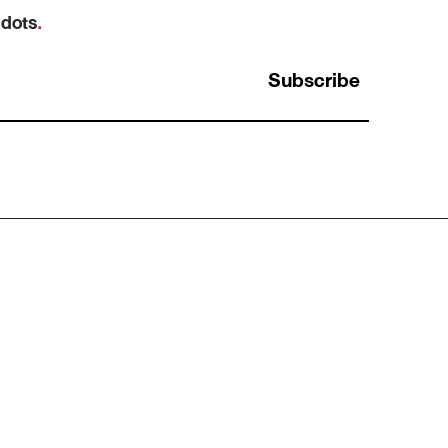
 dots
.
Subscribe
การใช้ Analytical Thinking กับการระบุ Data
สำคัญในการตลาด