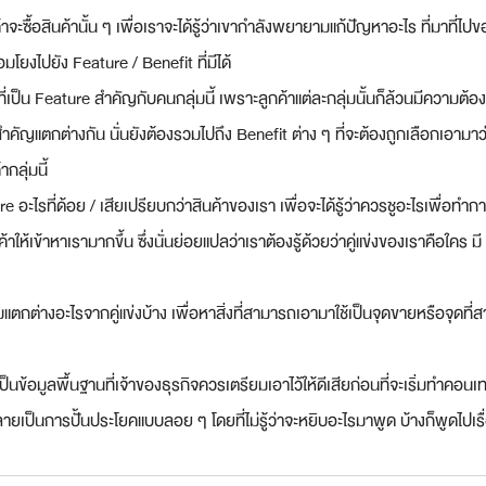
าจะซื้อสินค้านั้น ๆ เพื่อเราจะได้รู้ว่าเขากำลังพยายามแก้ปัญหาอะไร ที่มาที่ไปข
มโยงไปยัง Feature / Benefit ที่มีได้
ี่เป็น Feature สำคัญกับคนกลุ่มนี้ เพราะลูกค้าแต่ละกลุ่มนั้นก็ล้วนมีความต้องก
ำคัญแตกต่างกัน นั่นยังต้องรวมไปถึง Benefit ต่าง ๆ ที่จะต้องถูกเลือกเอามาว
กลุ่มนี้
ture อะไรที่ด้อย / เสียเปรียบกว่าสินค้าของเรา เพื่อจะได้รู้ว่าควรชูอะไรเพื่อท
าให้เข้าหาเรามากขึ้น ซึ่งนั่นย่อยแปลว่าเราต้องรู้ด้วยว่าคู่แข่งของเราคือใคร ม
แตกต่างอะไรจากคู่แข่งบ้าง เพื่อหาสิ่งที่สามารถเอามาใช้เป็นจุดขายหรือจุดท
เป็นข้อมูลพื้นฐานที่เจ้าของธุรกิจควรเตรียมเอาไว้ให้ดีเสียก่อนที่จะเริ่มทำคอนเ
กลายเป็นการปั้นประโยคแบบลอย ๆ โดยที่ไม่รู้ว่าจะหยิบอะไรมาพูด บ้างก็พูดไปเ