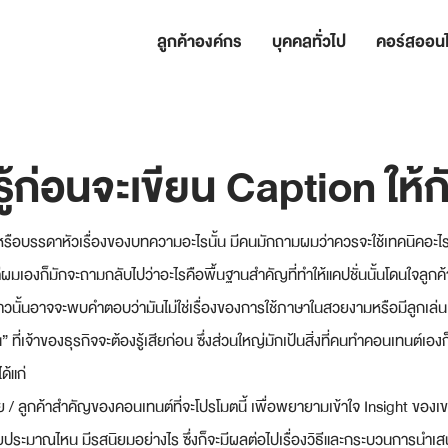
ลูกค้าองค์กร
บุคคลทั่วไป
คอร์สออนไ
รู้ก่อนจะเขียน Caption ให้ก
นหรือบรรดาหัวเรื่องของบทความอะไรนั้น มีคนมักถามผมว่าควรจะใช้เทคนิคอะไร ม
 แต่ผมเองก็มักจะถามกลับไปว่าอะไรคือพื้นฐานสำคัญที่ทำให้แคปชั่นนั้นโดนใจลูกค้
วนั้นอาจจะพบคำตอบว่ามันไม่ใช่เรื่องของการใช้ภาษาในสวยงามหรือมีลูกเล่นเ
 ที่เจ้าของธุรกิจจะต้องรู้เสียก่อน ซึ่งส่วนใหญ่มักเป้นสิ่งที่คนทำคอนเทนต์เอง
ด้แก่ 
ย / ลูกค้าสำคัญของคอนเทนต์ที่จะโปรโมตนี้ เพื่อพยายามเข้าใจ Insight ของ
ระมาณไหน มีรสนิยมอย่างไร ซึ่งก็จะมีผลต่อไปเรื่องวิธีและกระบวนการนำเ