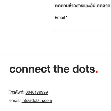
ติดตามข่าวสารและอัปเดตจาก
Email
เขียนความคิดเห็น…
Insight หายาก เพราะเราหยุดมองเร็วเกินไป
connect the dots
.
โทรศัพท์:
0846179999
email:
info@dotsth.com