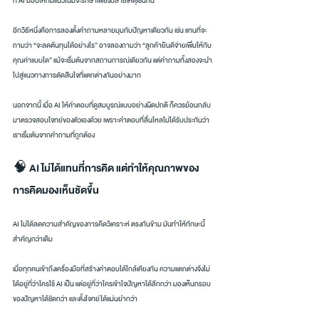
ที่ AI มอบให้ก็มีแนวโน้มจะรักษาเพียงปลายเหตุเช่นกัน
อีกวิธีหนึ่งคือการลองตั้งคำถามหลายมุมกับปัญหาเดียวกัน เช่น แทนที่จะ
ถามว่า “จะลดต้นทุนได้อย่างไร” อาจลองถามว่า “ลูกค้ายินดีจ่ายเพิ่มให้กับ
คุณค่าแบบใด” แม้จะเริ่มต้นจากสถานการณ์เดียวกัน แต่คำถามทั้งสองจะนำ
ไปสู่แนวทางการตัดสินใจที่แตกต่างกันอย่างมาก
นอกจากนี้ เมื่อ AI ให้คำตอบที่ดูสมบูรณ์แบบอย่างผิดปกติ ก็ควรย้อนกลับ
มาตรวจสอบโจทย์ของตัวเองด้วย เพราะคำตอบที่ลื่นไหลไม่ได้รับประกันว่า
เราเริ่มต้นจากคำถามที่ถูกต้อง
🧠 AI ไม่ได้แทนที่การคิด แต่ทำให้คุณภาพของ
การคิดมองเห็นชัดขึ้น
AI ไม่ได้ลดความสำคัญของการคิดวิเคราะห์ ตรงกันข้าม มันทำให้ทักษะนี้
สำคัญกว่าเดิม
เมื่อทุกคนเข้าถึงเครื่องมือที่สร้างคำตอบได้ใกล้เคียงกัน ความแตกต่างจึงไม่
ได้อยู่ที่ว่าใครใช้ AI เป็น แต่อยู่ที่ว่าใครเข้าใจปัญหาได้ลึกกว่า มองเห็นกรอบ
ของปัญหาได้ชัดกว่า และตั้งโจทย์ได้แม่นยำกว่า