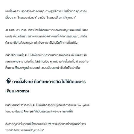
แต่เมื่อ AI สามารถสร้างคำตอบคุณภาพสูงได้ภายในไม่กี่วินาที คุณค่าจึง
เลื่อนจาก “ใครตอบเก่งกว่า” มาเป็น “ใครมองปัญหาได้ถูกกว่า”
AI จะตอบตามกรอบที่เราป้อนให้เสมอ หากเราเฟรมปัญหาแคบเกินไป มอง
ผิดประเด็น หรือเข้าใจสาเหตุไม่ถูกต้อง คำตอบที่ได้ก็อาจดูสมบูรณ์ น่าเชื่อ
ถือ และเต็มไปด้วยเหตุผล แต่กลับพาเราเดินไปผิดทิศทางตั้งแต่ต้น
กล่าวอีกนัยหนึ่ง AI ไม่ได้เพียงขยายความสามารถของเรา แต่มันยังขยาย
คุณภาพของความคิดที่เราใส่เข้าไปด้วย หากความคิดตั้งต้นตื้น คำตอบก็จะ
ตื้นตาม เพียงแต่ถูกนำเสนออย่างแนบเนียนและน่าเชื่อถือยิ่งกว่าเดิม
🧠 การตั้งโจทย์ คือทักษะการคิด ไม่ใช่ทักษะการ
เขียน Prompt
หลายคนเข้าใจว่าการใช้ AI ให้เก่งคือการเรียนรู้เทคนิคการเขียน Prompt แต่
ในความเป็นจริง Prompt ที่ดีเป็นเพียงผลลัพธ์ของการคิดที่ดี
สิ่งสำคัญเกิดขึ้นก่อนที่นิ้วจะสัมผัสแป้นพิมพ์ นั่นคือการทำความเข้าใจว่า 
“เรากำลังพยายามแก้ปัญหาอะไร”