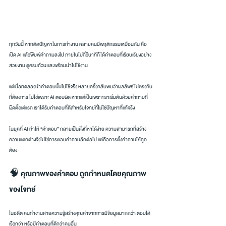
ทุกวันนี้ หากติดปัญหาในการทำงาน หลายคนมีพฤติกรรมเหมือนกัน คือ
เปิด AI แล้วพิมพ์คำถามลงไป ภายในไม่กี่วินาทีก็ได้คำตอบที่เรียบเรียงอย่าง
สวยงาม ดูครบถ้วน และพร้อมนำไปใช้งาน
แต่เมื่อทดลองนำคำตอบนั้นไปใช้จริง หลายครั้งกลับพบว่าผลลัพธ์ไม่ตรงกับ
ที่ต้องการ ไม่ใช่เพราะ AI ตอบผิด หากแต่เป็นเพราะเราเริ่มต้นด้วยคำถามที่
ผิดตั้งแต่แรก เราได้รับคำตอบที่ดีสำหรับโจทย์ที่ไม่ใช่ปัญหาที่แท้จริง
ในยุคที่ AI ทำให้ “คำตอบ” กลายเป็นสิ่งที่หาได้ง่าย ความสามารถที่สร้าง
ความแตกต่างจึงไม่ใช่การตอบคำถามอีกต่อไป แต่คือการตั้งคำถามให้ถูก
ต้อง
🧠 คุณภาพของคำตอบ ถูกกำหนดโดยคุณภาพ
ของโจทย์
ในอดีต คนทำงานสายความรู้สร้างคุณค่าจากการมีข้อมูลมากกว่า ตอบได้
เร็วกว่า หรือมีคำตอบที่ดีกว่าคนอื่น