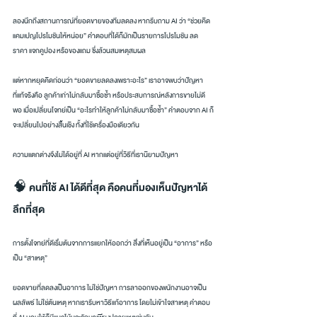
ลองนึกถึงสถานการณ์ที่ยอดขายของทีมลดลง หากรีบถาม AI ว่า “ช่วยคิด
แคมเปญโปรโมชันให้หน่อย” คำตอบที่ได้ก็มักเป็นรายการโปรโมชัน ลด
ราคา แจกคูปอง หรือของแถม ซึ่งล้วนสมเหตุสมผล
แต่หากหยุดคิดก่อนว่า “ยอดขายลดลงเพราะอะไร” เราอาจพบว่าปัญหา
ที่แท้จริงคือ ลูกค้าเก่าไม่กลับมาซื้อซ้ำ หรือประสบการณ์หลังการขายไม่ดี
พอ เมื่อเปลี่ยนโจทย์เป็น “อะไรทำให้ลูกค้าไม่กลับมาซื้อซ้ำ” คำตอบจาก AI ก็
จะเปลี่ยนไปอย่างสิ้นเชิง ทั้งที่ใช้เครื่องมือเดียวกัน
ความแตกต่างจึงไม่ได้อยู่ที่ AI หากแต่อยู่ที่วิธีที่เรานิยามปัญหา
🧠 คนที่ใช้ AI ได้ดีที่สุด คือคนที่มองเห็นปัญหาได้
ลึกที่สุด
การตั้งโจทย์ที่ดีเริ่มต้นจากการแยกให้ออกว่า สิ่งที่เห็นอยู่เป็น “อาการ” หรือ
เป็น “สาเหตุ”
ยอดขายที่ลดลงเป็นอาการ ไม่ใช่ปัญหา การลาออกของพนักงานอาจเป็น
ผลลัพธ์ ไม่ใช่ต้นเหตุ หากเรารีบหาวิธีแก้อาการ โดยไม่เข้าใจสาเหตุ คำตอบ