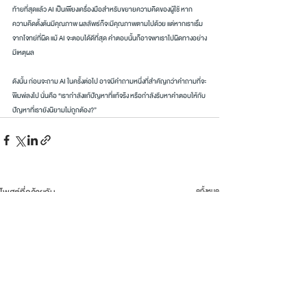
ท้ายที่สุดแล้ว AI เป็นเพียงเครื่องมือสำหรับขยายความคิดของผู้ใช้ หาก
ความคิดตั้งต้นมีคุณภาพ ผลลัพธ์ก็จะมีคุณภาพตามไปด้วย แต่หากเราเริ่ม
จากโจทย์ที่ผิด แม้ AI จะตอบได้ดีที่สุด คำตอบนั้นก็อาจพาเราไปผิดทางอย่าง
มีเหตุผล
ดังนั้น ก่อนจะถาม AI ในครั้งต่อไป อาจมีคำถามหนึ่งที่สำคัญกว่าคำถามที่จะ
พิมพ์ลงไป นั่นคือ “เรากำลังแก้ปัญหาที่แท้จริง หรือกำลังรีบหาคำตอบให้กับ
ปัญหาที่เรายังนิยามไม่ถูกต้อง?”
โพสต์ที่คล้ายกัน
ดูทั้งหมด