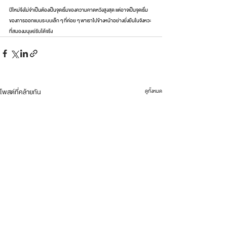
ปีใหม่จึงไม่จำเป็นต้องเป็นจุดเริ่มของความคาดหวังสูงสุด แต่อาจเป็นจุดเริ่ม
ของการออกแบบระบบเล็ก ๆ ที่ค่อย ๆ พาเราไปข้างหน้าอย่างยั่งยืนในจังหวะ
ที่สมองมนุษย์รับได้จริง
โพสต์ที่คล้ายกัน
ดูทั้งหมด