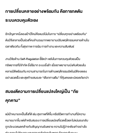
การเปลี่ยนหลายอย่างพร้อมกัน คือการกดดัน
ระบบควบคุมตัวเอง
อีกปัญหาหนึ่งของเป้าปีใหม่คือแนวโน้มในการ “เปลี่ยนทุกอย่างพร้อมกัน” 
ต้นปีจึงกลายเป็นช่วงที่คนจำนวนมากพยายามปรับพฤติกรรมหลายด้านใน
เวลาเดียวกัน ทั้งสุขภาพ การเงิน การทำงาน และความสัมพันธ์
งานวิจัยด้าน Self-Regulation ชี้ชัดว่า พลังในการควบคุมตัวเองเป็น
ทรัพยากรที่มีจำกัด ยิ่งใช้มาก ระบบยิ่งล้า เมื่อเราพยายามบังคับตัวเองใน
หลายมิติพร้อมกัน ความสามารถในการต้านพฤติกรรมอัตโนมัติจะลดลง
อย่างรวดเร็ว และสุดท้ายสมองจะ “เลือกทางเดิม” ที่คุ้นเคยและปลอดภัยกว่า
สมองตีความการเปลี่ยนแปลงใหญ่เป็น “ภัย
คุกคาม”
แม้เป้าหมายจะเป็นสิ่งที่ดี เช่น สุขภาพที่ดีขึ้น หรือชีวิตการทำงานที่มีความ
หมายมากขึ้น แต่สำหรับสมอง การเปลี่ยนแปลงที่รวดเร็วและไม่แน่นอนกลับ
ถูกประมวลผลคล้ายกับสัญญาณอันตราย ความไม่รู้ว่าจะต้องทำอย่างไร
ต่อ ความไม่ชำนาญ และความกลัวว่าจะล้มเหลว ล้วนกระตุ้นระบบ