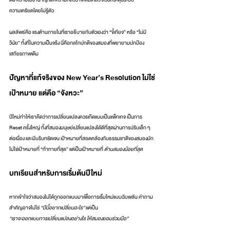
ความเครียดโดยไม่รู้ตัว
ผลลัพธ์คือ แรงต้านภายในที่เราอธิบายกับตัวเองว่า “ขี้เกียจ” หรือ “ไม่มี
วินัย” ทั้งที่ในความเป็นจริง นี่คือกลไกปกติของสมองที่พยายามปกป้อง
เสถียรภาพเดิม
ปัญหาที่แท้จริงของ New Year’s Resolution ไม่ใช่
เป้าหมาย แต่คือ “จังหวะ”
ปีใหม่ทำให้เราคิดว่าการเปลี่ยนแปลงควรเกิดแบบเป็นแพ็กเกจ เป็นการ 
Reset ครั้งใหญ่ ทั้งที่สมองมนุษย์เปลี่ยนแปลงได้ดีที่สุดผ่านการปรับเล็ก ๆ 
ต่อเนื่อง และมีบริบทชัดเจน เป้าหมายที่สอดคล้องกับธรรมชาติของสมองมัก
ไม่ใช่เป้าหมายที่ “ท้าทายที่สุด” แต่เป็นเป้าหมายที่ 
ต้านสมองน้อยที่สุด
บทเรียนสำหรับการเริ่มต้นปีใหม่
หากเข้าใจว่าสมองไม่ได้ถูกออกแบบมาเพื่อการเริ่มใหม่แบบฉับพลัน คำถาม
สำคัญอาจไม่ใช่ 
“ปีนี้อยากเปลี่ยนอะไร”
 แต่เป็น
“เราจะออกแบบการเปลี่ยนแปลงอย่างไร ให้สมองยอมร่วมมือ”