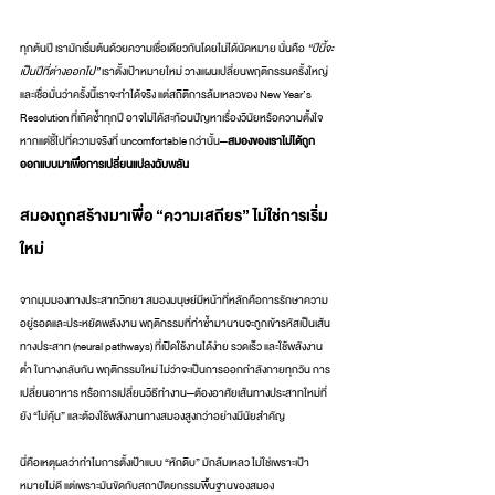
ทุกต้นปี เรามักเริ่มต้นด้วยความเชื่อเดียวกันโดยไม่ได้นัดหมาย นั่นคือ 
“ปีนี้จะ
เป็นปีที่ต่างออกไป”
 เราตั้งเป้าหมายใหม่ วางแผนเปลี่ยนพฤติกรรมครั้งใหญ่ 
และเชื่อมั่นว่าครั้งนี้เราจะทำได้จริง แต่สถิติการล้มเหลวของ New Year’s 
Resolution ที่เกิดซ้ำทุกปี อาจไม่ได้สะท้อนปัญหาเรื่องวินัยหรือความตั้งใจ 
หากแต่ชี้ไปที่ความจริงที่ uncomfortable กว่านั้น—
สมองของเราไม่ได้ถูก
ออกแบบมาเพื่อการเปลี่ยนแปลงฉับพลัน
สมองถูกสร้างมาเพื่อ “ความเสถียร” ไม่ใช่การเริ่ม
ใหม่
จากมุมมองทางประสาทวิทยา สมองมนุษย์มีหน้าที่หลักคือการรักษาความ
อยู่รอดและประหยัดพลังงาน พฤติกรรมที่ทำซ้ำมานานจะถูกเข้ารหัสเป็นเส้น
ทางประสาท (neural pathways) ที่เปิดใช้งานได้ง่าย รวดเร็ว และใช้พลังงาน
ต่ำ ในทางกลับกัน พฤติกรรมใหม่ ไม่ว่าจะเป็นการออกกำลังกายทุกวัน การ
เปลี่ยนอาหาร หรือการเปลี่ยนวิธีทำงาน—ต้องอาศัยเส้นทางประสาทใหม่ที่
ยัง “ไม่คุ้น” และต้องใช้พลังงานทางสมองสูงกว่าอย่างมีนัยสำคัญ
นี่คือเหตุผลว่าทำไมการตั้งเป้าแบบ “หักดิบ” มักล้มเหลว ไม่ใช่เพราะเป้า
หมายไม่ดี แต่เพราะมันขัดกับสถาปัตยกรรมพื้นฐานของสมอง