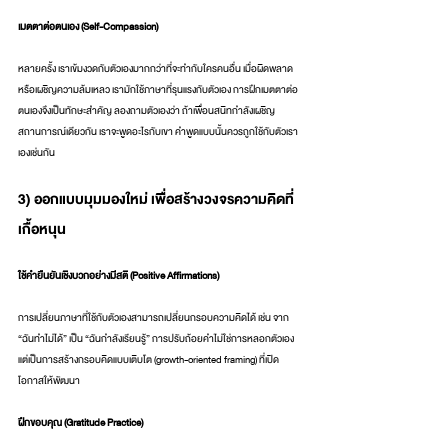
เมตตาต่อตนเอง (Self-Compassion)
หลายครั้ง เราเข้มงวดกับตัวเองมากกว่าที่จะทำกับใครคนอื่น เมื่อผิดพลาด
หรือเผชิญความล้มเหลว เรามักใช้ภาษาที่รุนแรงกับตัวเอง การฝึกเมตตาต่อ
ตนเองจึงเป็นทักษะสำคัญ ลองถามตัวเองว่า ถ้าเพื่อนสนิทกำลังเผชิญ
สถานการณ์เดียวกัน เราจะพูดอะไรกับเขา คำพูดแบบนั้นควรถูกใช้กับตัวเรา
เองเช่นกัน
3) ออกแบบมุมมองใหม่ เพื่อสร้างวงจรความคิดที่
เกื้อหนุน
ใช้คำยืนยันเชิงบวกอย่างมีสติ (Positive Affirmations)
การเปลี่ยนภาษาที่ใช้กับตัวเองสามารถเปลี่ยนกรอบความคิดได้ เช่น จาก 
“ฉันทำไม่ได้” เป็น “ฉันกำลังเรียนรู้” การปรับถ้อยคำไม่ใช่การหลอกตัวเอง 
แต่เป็นการสร้างกรอบคิดแบบเติบโต (growth-oriented framing) ที่เปิด
โอกาสให้พัฒนา
ฝึกขอบคุณ (Gratitude Practice)