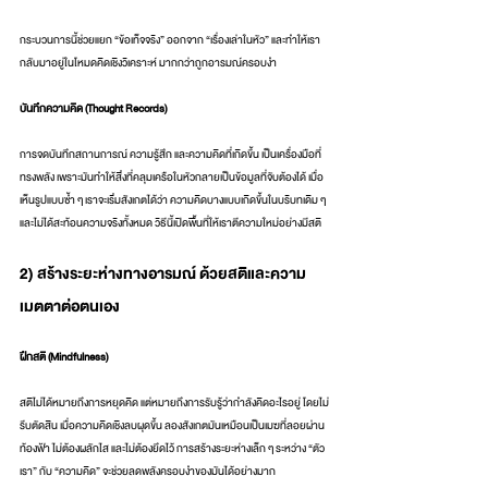
กระบวนการนี้ช่วยแยก “ข้อเท็จจริง” ออกจาก “เรื่องเล่าในหัว” และทำให้เรา
กลับมาอยู่ในโหมดคิดเชิงวิเคราะห์ มากกว่าถูกอารมณ์ครอบงำ
บันทึกความคิด (Thought Records)
การจดบันทึกสถานการณ์ ความรู้สึก และความคิดที่เกิดขึ้น เป็นเครื่องมือที่
ทรงพลัง เพราะมันทำให้สิ่งที่คลุมเครือในหัวกลายเป็นข้อมูลที่จับต้องได้ เมื่อ
เห็นรูปแบบซ้ำ ๆ เราจะเริ่มสังเกตได้ว่า ความคิดบางแบบเกิดขึ้นในบริบทเดิม ๆ 
และไม่ได้สะท้อนความจริงทั้งหมด วิธีนี้เปิดพื้นที่ให้เราตีความใหม่อย่างมีสติ
2) สร้างระยะห่างทางอารมณ์ ด้วยสติและความ
เมตตาต่อตนเอง
ฝึกสติ (Mindfulness)
สติไม่ได้หมายถึงการหยุดคิด แต่หมายถึงการรับรู้ว่ากำลังคิดอะไรอยู่ โดยไม่
รีบตัดสิน เมื่อความคิดเชิงลบผุดขึ้น ลองสังเกตมันเหมือนเป็นเมฆที่ลอยผ่าน
ท้องฟ้า ไม่ต้องผลักไส และไม่ต้องยึดไว้ การสร้างระยะห่างเล็ก ๆ ระหว่าง “ตัว
เรา” กับ “ความคิด” จะช่วยลดพลังครอบงำของมันได้อย่างมาก