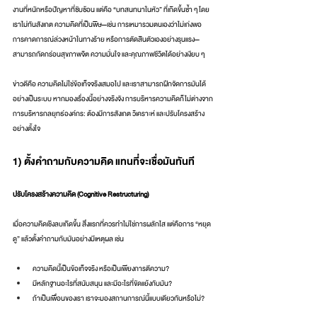
งานที่หนักหรือปัญหาที่ซับซ้อน แต่คือ “บทสนทนาในหัว” ที่เกิดขึ้นซ้ำ ๆ โดย
เราไม่ทันสังเกต ความคิดที่เป็นพิษ—เช่น การเหมารวมตนเองว่าไม่เก่งพอ 
การคาดการณ์ล่วงหน้าในทางร้าย หรือการตัดสินตัวเองอย่างรุนแรง—
สามารถกัดกร่อนสุขภาพจิต ความมั่นใจ และคุณภาพชีวิตได้อย่างเงียบ ๆ
ข่าวดีคือ ความคิดไม่ใช่ข้อเท็จจริงเสมอไป และเราสามารถฝึกจัดการมันได้
อย่างเป็นระบบ หากมองเรื่องนี้อย่างจริงจัง การบริหารความคิดก็ไม่ต่างจาก
การบริหารกลยุทธ์องค์กร: ต้องมีการสังเกต วิเคราะห์ และปรับโครงสร้าง
อย่างตั้งใจ
1) ตั้งคำถามกับความคิด แทนที่จะเชื่อมันทันที
ปรับโครงสร้างความคิด (Cognitive Restructuring)
เมื่อความคิดเชิงลบเกิดขึ้น สิ่งแรกที่ควรทำไม่ใช่การผลักไส แต่คือการ “หยุด
ดู” แล้วตั้งคำถามกับมันอย่างมีเหตุผล เช่น
ความคิดนี้เป็นข้อเท็จจริง หรือเป็นเพียงการตีความ?
มีหลักฐานอะไรที่สนับสนุน และมีอะไรที่ขัดแย้งกับมัน?
ถ้าเป็นเพื่อนของเรา เราจะมองสถานการณ์นี้แบบเดียวกันหรือไม่?