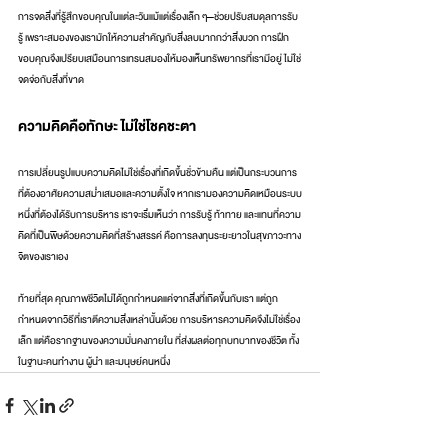
การจดสิ่งที่รู้สึกขอบคุณในแต่ละวันแม้แต่เรื่องเล็ก ๆ—ช่วยปรับสมดุลการรับ
รู้ เพราะสมองของเรามักให้ความสำคัญกับสิ่งลบมากกว่าสิ่งบวก การฝึก
ขอบคุณจึงเปรียบเสมือนการเทรนสมองให้มองเห็นทรัพยากรที่เรามีอยู่ ไม่ใช่
จดจ่อกับสิ่งที่ขาด
ความคิดคือทักษะ ไม่ใช่โชคชะตา
การเปลี่ยนรูปแบบความคิดไม่ใช่เรื่องที่เกิดขึ้นชั่วข้ามคืน แต่เป็นกระบวนการ
ที่ต้องอาศัยความสม่ำเสมอและความตั้งใจ หากเรามองความคิดเหมือนระบบ
หนึ่งที่ต้องได้รับการบริหาร เราจะเริ่มเห็นว่า การรับรู้ ท้าทาย และแทนที่ความ
คิดที่เป็นพิษด้วยความคิดที่สร้างสรรค์ คือการลงทุนระยะยาวในสุขภาวะทาง
จิตของเราเอง
ท้ายที่สุด คุณภาพชีวิตไม่ได้ถูกกำหนดแค่จากสิ่งที่เกิดขึ้นกับเรา แต่ถูก
กำหนดจากวิธีที่เราตีความสิ่งเหล่านั้นด้วย การบริหารความคิดจึงไม่ใช่เรื่อง
เล็ก แต่คือรากฐานของความมั่นคงภายใน ที่ส่งผลต่อทุกบทบาทของชีวิต ทั้ง
ในฐานะคนทำงาน ผู้นำ และมนุษย์คนหนึ่ง