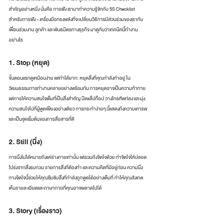
สำคัญอย่างหนึ่ง นั่นคือ การฟัง เรามาทำความรู้จักกับ 5S Checklist 
สำหรับการฟัง - เครื่องมือทรงพลังที่จะเปลี่ยนวิธีการมีส่วนร่วมของเรากับ
เพื่อนร่วมงาน ลูกค้า และพันธมิตรทางธุรกิจ มาดูกันว่าเทคนิคนี้ทำงาน
อย่างไร
1. Stop (หยุด)
ขั้นตอนแรกดูเหมือนง่าย แต่ทำได้ยาก: หยุดสิ่งที่คุณกำลังทำอยู่ ใน
วัฒนธรรมการทำงานหลายอย่างพร้อมกัน การหยุดอาจเป็นความท้าทาย 
แต่การให้ความสนใจเต็มที่เป็นสิ่งสำคัญ ปิดแล็ปท็อป วางโทรศัพท์ลง และมุ่ง
ความสนใจไปที่ผู้พูดเพียงอย่างเดียว การกระทำง่ายๆ นี้แสดงถึงความเคารพ
และเป็นจุดเริ่มต้นของการสื่อสารที่ดี
2. Still (นิ่ง)
การนิ่งไม่ได้หมายถึงแค่ร่างกายเท่านั้น แต่รวมถึงจิตใจด้วย ทำจิตใจให้ปลอด
โปร่งจากสิ่งรบกวน รายการสิ่งที่ต้องทำ และความคิดที่มีอยู่ก่อน ความนิ่ง
ทางจิตใจนี้ช่วยให้คุณซึมซับสิ่งที่กำลังถูกพูดได้อย่างเต็มที่ ทำให้คุณสังเกต
เห็นรายละเอียดและภาษากายที่คุณอาจพลาดไปได้
3. Story (เรื่องราว)