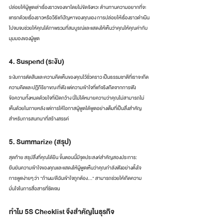
ปล่อยให้ผู้พูดเล่าเรื่องราวของเขาโดยไม่ขัดจังหวะ ต้านทานความอยากที่จะ
แทรกด้วยเรื่องราวหรือวิธีแก้ปัญหาของคุณเอง การปล่อยให้เรื่องราวดำเนิน
ไปจนจบช่วยให้คุณได้ภาพรวมที่สมบูรณ์และแสดงให้เห็นว่าคุณให้คุณค่ากับ
มุมมองของผู้พูด
4. Suspend (ระงับ)
ระงับการตัดสินและความคิดเห็นของคุณไว้ชั่วคราว เป็นธรรมชาติที่เราจะเกิด
ความคิดและปฏิกิริยาขณะที่ฟัง แต่ความเข้าใจที่แท้จริงเกิดจากการฟัง
ข้อความทั้งหมดด้วยใจที่เปิดกว้าง นี่ไม่ได้หมายความว่าคุณไม่สามารถไม่
เห็นด้วยในภายหลัง แต่การให้โอกาสผู้พูดได้พูดอย่างเต็มที่เป็นสิ่งสำคัญ
สำหรับการสนทนาที่สร้างสรรค์
5. Summarize (สรุป)
สุดท้าย สรุปสิ่งที่คุณได้ยิน ขั้นตอนนี้มีจุดประสงค์สำคัญสองประการ: 
ยืนยันความเข้าใจของคุณและแสดงให้ผู้พูดเห็นว่าคุณกำลังฟังอย่างตั้งใจ 
การพูดง่ายๆ ว่า "ถ้าผม/ดิฉันเข้าใจถูกต้อง..." สามารถช่วยให้เกิดความ
มั่นใจในการสื่อสารที่ชัดเจน
ทำไม 5S Checklist จึงสำคัญในธุรกิจ